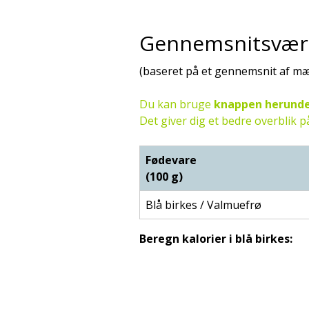
Gennemsnitsværdi
(baseret på et gennemsnit af m
Du kan bruge
knappen herund
Det giver dig et bedre overblik
Fødevare
(100 g)
Blå birkes / Valmuefrø
Beregn kalorier i blå birkes: