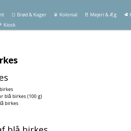
nt
🍞 Brød & Kager
🥫 Kolonial
🥛 Mejeri & Æg
🥩 
 Kiosk
kes
 birkes
 blå birkes (100 g)
lå birkes
af blå birkes