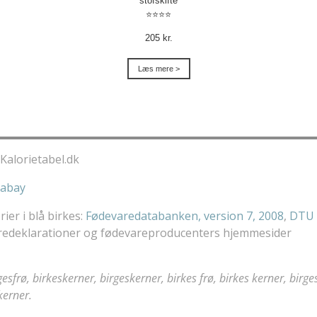
stofskifte
⭐⭐⭐⭐
205 kr.
Læs mere >
Kalorietabel.dk
xabay
rier i blå birkes:
Fødevaredatabanken, version 7, 2008
,
DTU 
varedeklarationer og fødevareproducenters hjemmesider
rgesfrø, birkeskerner, birgeskerner, birkes frø, birkes kerner, birge
kerner.