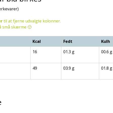
ærkevarer)
er
til at fjerne udvalgte kolonner.
 på små skærme 🙂
Kcal
Fedt
Kulh
16
01.3 g
00.6 g
49
03.9 g
01.8 g
e