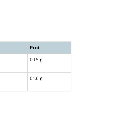
Prot
00.5 g
01.6 g