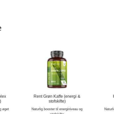
e
lex
Rent Grøn Kaffe (energi &
)
stofskifte)
og øget
Naturlig booster til energiniveau og
Naturl