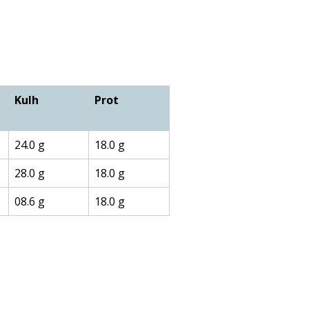
Kulh
Prot
24.0 g
18.0 g
28.0 g
18.0 g
08.6 g
18.0 g