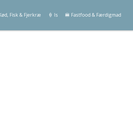
Kød, Fisk & Fjerkræ
🍦 Is
🍔 Fastfood & Færdigmad