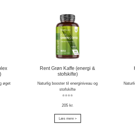
lex
Rent Grøn Kaffe (energi &
)
stofskifte)
og øget
Naturlig booster til energiniveau og
Naturl
stofskifte
⭐⭐⭐⭐
205 kr.
Læs mere >