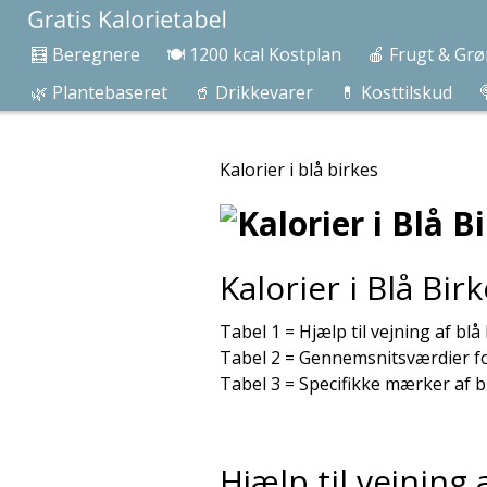
🧮 Beregnere
🍽️ 1200 kcal Kostplan
🍎 Frugt & Grø
🌿 Plantebaseret
🥤 Drikkevarer
💊 Kosttilskud

Kalorier i blå birkes
Kalorier i Blå Bir
Tabel 1 = Hjælp til vejning af blå
Tabel 2 = Gennemsnitsværdier for
Tabel 3 = Specifikke mærker af b
Hjælp til vejning 