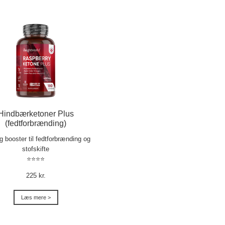
Hindbærketoner Plus
(fedtforbrænding)
ig booster til fedtforbrænding og
stofskifte
⭐⭐⭐⭐
225 kr.
Læs mere >