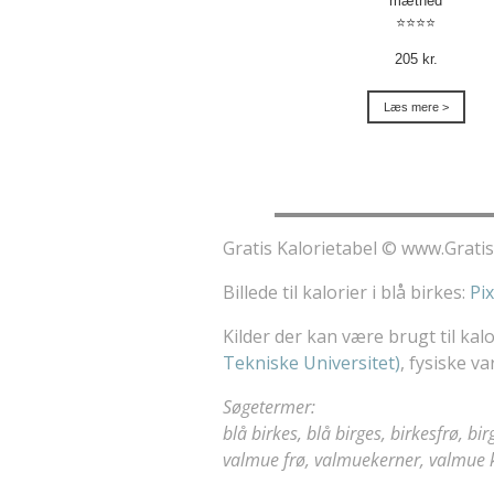
mæthed
⭐⭐⭐⭐
205 kr.
Læs mere >
Gratis Kalorietabel © www.Gratis
Billede til kalorier i blå birkes:
Pi
Kilder der kan være brugt til kalo
Tekniske Universitet)
, fysiske 
Søgetermer:
blå birkes, blå birges, birkesfrø, bi
valmue frø, valmuekerner, valmue 