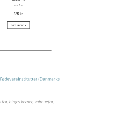
stofskifte
⭐⭐⭐⭐
225 kr.
Læs mere >
Fødevareinstituttet (Danmarks
s frø, birges kerner, valmuefrø,