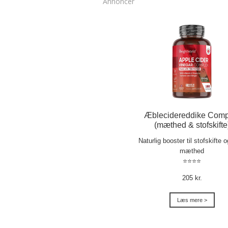
Annoncer
Æblecidereddike Comp
(mæthed & stofskifte
Naturlig booster til stofskifte 
mæthed
⭐⭐⭐⭐
205 kr.
Læs mere >