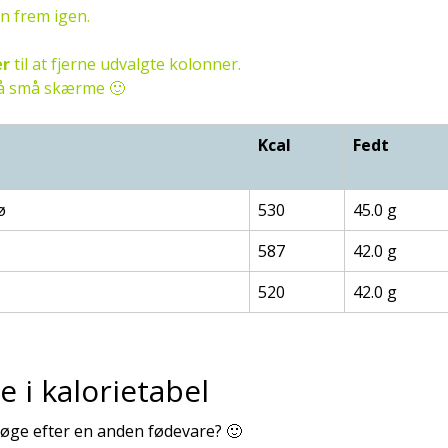
en frem igen.
er
til at fjerne udvalgte kolonner.
 på små skærme 🙂
Kcal
Fedt
ø
530
45.0 g
587
42.0 g
520
42.0 g
e i kalorietabel
 søge efter en anden fødevare? 🙂