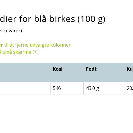
er for blå birkes (100 g)
ærkevarer)
er
til at fjerne udvalgte kolonner.
 på små skærme 🙂
Kcal
Fedt
Ku
546
43.0 g
20