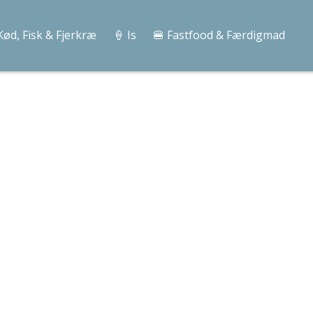
Kød, Fisk & Fjerkræ
🍦 Is
🍔 Fastfood & Færdigmad