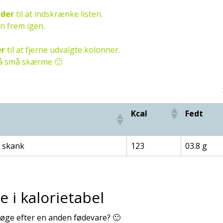
nder
til at indskrænke listen.
en frem igen.
er
til at fjerne udvalgte kolonner.
 på små skærme 🙂
Kcal
Fedt
 skank
123
03.8 g
e i kalorietabel
 søge efter en anden fødevare? 🙂