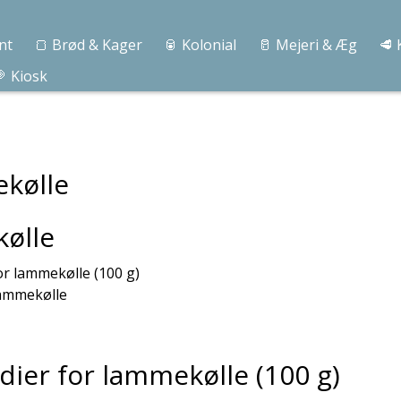
nt
🍞 Brød & Kager
🥫 Kolonial
🥛 Mejeri & Æg
🥩 
 Kiosk
kølle
r lammekølle (100 g)
lammekølle
er for lammekølle (100 g)