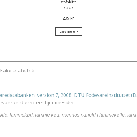
stofskifte
⭐⭐⭐⭐
205 kr.
Læs mere >
Kalorietabel.dk
aredatabanken, version 7, 2008
,
DTU Fødevareinstituttet (D
ødevareproducenters hjemmesider
lle, lammekød, lamme kød, næringsindhold i lammekølle, lam