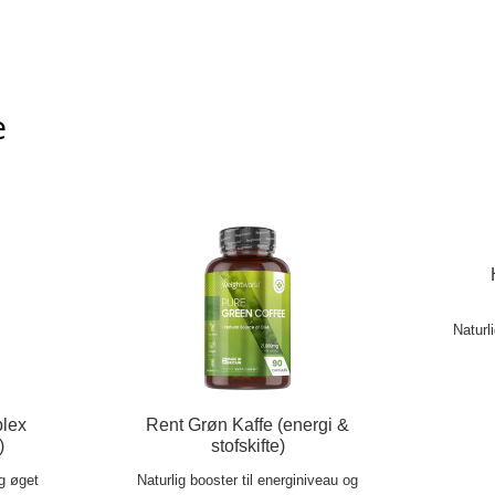
e
Naturl
lex
Rent Grøn Kaffe (energi &
)
stofskifte)
og øget
Naturlig booster til energiniveau og