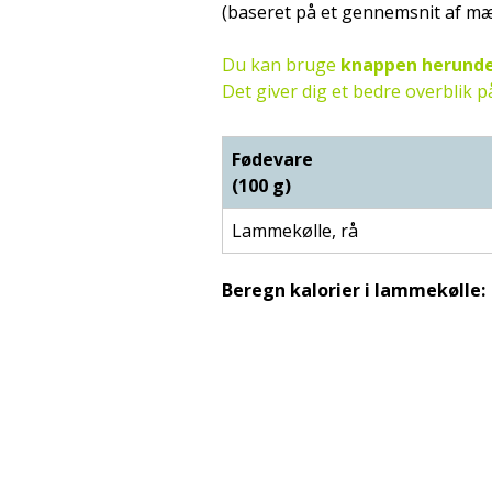
(baseret på et gennemsnit af m
Du kan bruge
knappen herund
Det giver dig et bedre overblik
Fødevare
(100 g)
Lammekølle, rå
Beregn kalorier i lammekølle: