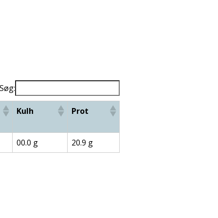
Søg:
Kulh
Prot
00.0 g
20.9 g