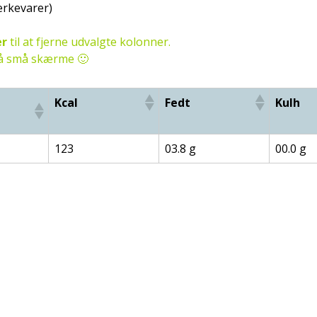
ærkevarer)
er
til at fjerne udvalgte kolonner.
 på små skærme 🙂
Kcal
Fedt
Kulh
123
03.8 g
00.0 g