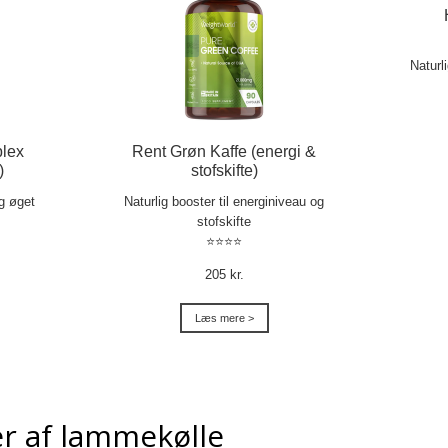
Naturl
lex
Rent Grøn Kaffe (energi &
)
stofskifte)
og øget
Naturlig booster til energiniveau og
stofskifte
⭐⭐⭐⭐
205 kr.
Læs mere >
r af lammekølle