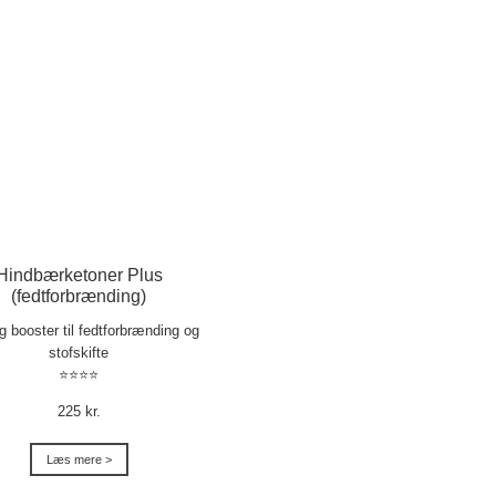
Hindbærketoner Plus
(fedtforbrænding)
ig booster til fedtforbrænding og
stofskifte
⭐⭐⭐⭐
225 kr.
Læs mere >