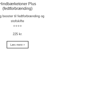
Hindbærketoner Plus
(fedtforbrænding)
ig booster til fedtforbrænding og
stofskifte
⭐⭐⭐⭐
225 kr.
Læs mere >