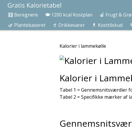
🧮 Beregnere
🍽️ 1200 kcal Kostplan
🍎 Frugt & Grø
🌿 Plantebaseret
🥤 Drikkevarer
💊 Kosttilskud

Kalorier i lammekølle
Kalorier i Lamme
Tabel 1 = Gennemsnitsværdier fo
Tabel 2 = Specifikke mærker af 
Gennemsnitsværdi