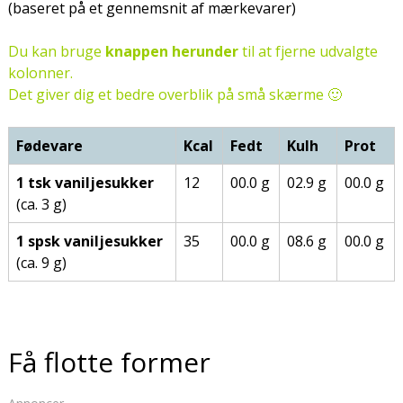
(baseret på et gennemsnit af mærkevarer)
Du kan bruge
knappen herunder
til at fjerne udvalgte
kolonner.
Det giver dig et bedre overblik på små skærme 🙂
Fødevare
Kcal
Fedt
Kulh
Prot
1 tsk vaniljesukker
12
00.0 g
02.9 g
00.0 g
(ca. 3 g)
1 spsk vaniljesukker
35
00.0 g
08.6 g
00.0 g
(ca. 9 g)
Få flotte former