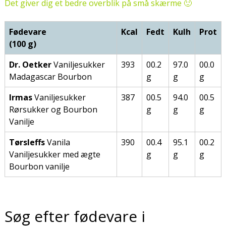
Det giver dig et bedre overblik på små skærme 🙂
Fødevare
Kcal
Fedt
Kulh
Prot
(100 g)
Dr. Oetker
Vaniljesukker
393
00.2
97.0
00.0
Madagascar Bourbon
g
g
g
Irmas
Vaniljesukker
387
00.5
94.0
00.5
Rørsukker og Bourbon
g
g
g
Vanilje
Tørsleffs
Vanila
390
00.4
95.1
00.2
Vaniljesukker med ægte
g
g
g
Bourbon vanilje
Søg efter fødevare i