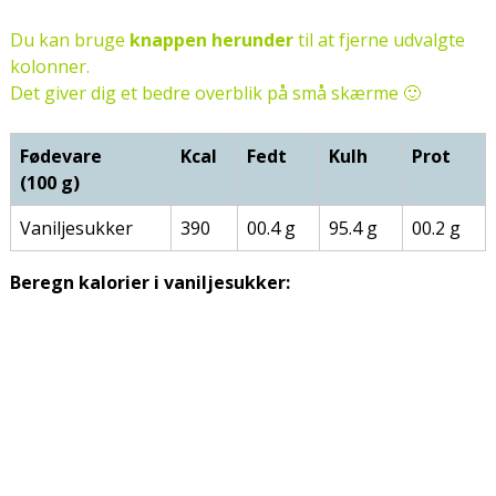
Du kan bruge
knappen herunder
til at fjerne udvalgte
kolonner.
Det giver dig et bedre overblik på små skærme 🙂
Fødevare
Kcal
Fedt
Kulh
Prot
(100 g)
Vaniljesukker
390
00.4 g
95.4 g
00.2 g
Beregn kalorier i vaniljesukker: