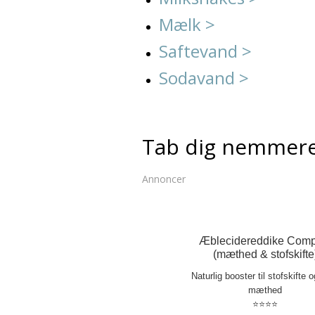
Mælk >
Saftevand >
Sodavand >
Tab dig nemmer
Annoncer
Æblecidereddike Comp
(mæthed & stofskifte
Naturlig booster til stofskifte 
mæthed
⭐⭐⭐⭐