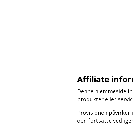
–
–
–
Affiliate info
Denne hjemmeside inde
produkter eller serv
Provisionen påvirker 
den fortsatte vedlige