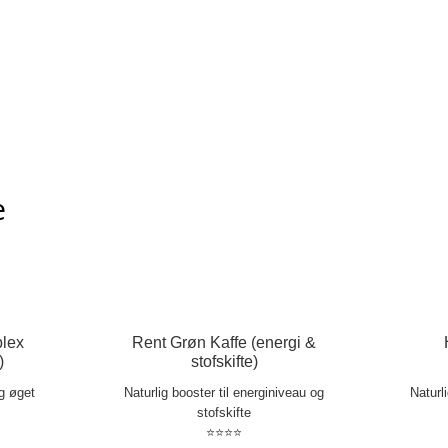
e
lex
Rent Grøn Kaffe (energi &
)
stofskifte)
og øget
Naturlig booster til energiniveau og
Naturl
stofskifte
⭐⭐⭐⭐