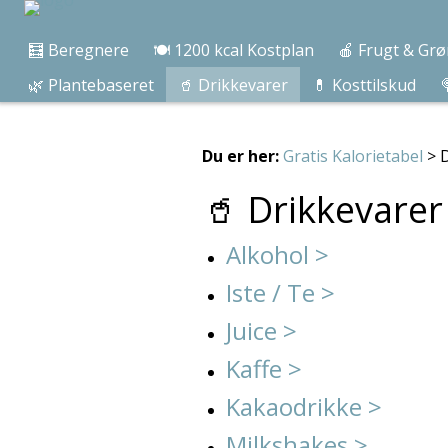
🧮 Beregnere
🍽️ 1200 kcal Kostplan
🍎 Frugt & Grø
🌿 Plantebaseret
🥤 Drikkevarer
💊 Kosttilskud

Du er her:
Gratis Kalorietabel
> D
🥤 Drikkevarer
Alkohol >
Iste / Te >
Juice >
Kaffe >
Kakaodrikke >
Milkshakes >