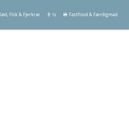
Kød, Fisk & Fjerkræ
🍦 Is
🍔 Fastfood & Færdigmad