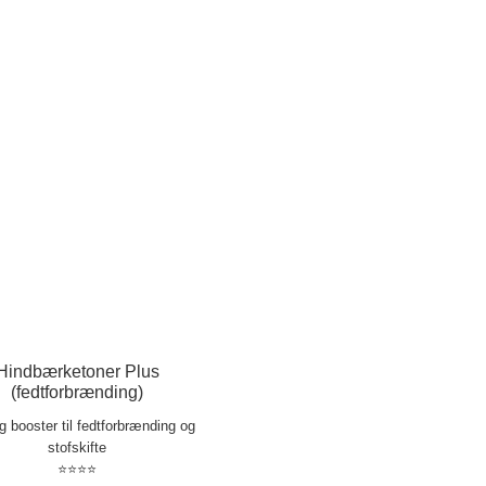
Hindbærketoner Plus
(fedtforbrænding)
ig booster til fedtforbrænding og
stofskifte
⭐⭐⭐⭐