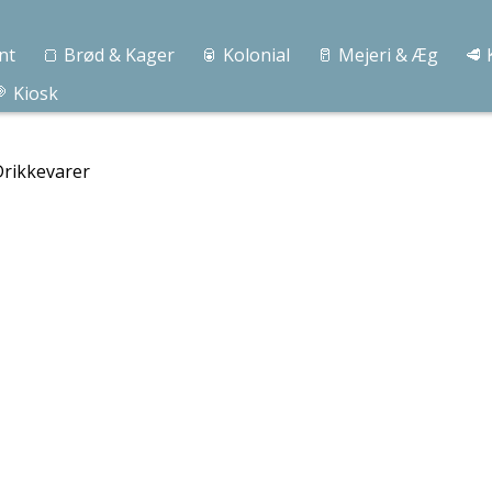
nt
🍞 Brød & Kager
🥫 Kolonial
🥛 Mejeri & Æg
🥩 
 Kiosk
rikkevarer