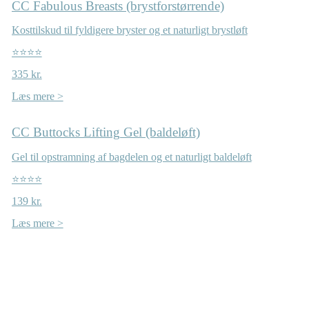
CC Fabulous Breasts (brystforstørrende)
Kosttilskud til fyldigere bryster og et naturligt brystløft
⭐⭐⭐⭐
335 kr.
Læs mere >
CC Buttocks Lifting Gel (baldeløft)
Gel til opstramning af bagdelen og et naturligt baldeløft
⭐⭐⭐⭐
139 kr.
Læs mere >