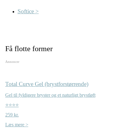
Softice >
Få flotte former
Annoncer
Total Curve Gel (brystforstørrende)
Gel til fyldigere bryster og et naturligt brystløft
⭐⭐⭐⭐
259 kr.
Læs mere >