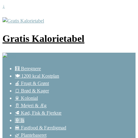
↓
Gratis Kalorietabel
🧮 Beregnere
🍽️ 1200 kcal Kostplan
🍎 Frugt & Grønt
🍞 Brød & Kager
🥫 Kolonial
🥛 Mejeri & Æg
🥩 Kød, Fisk & Fjerkræ
🍦 Is
🍔 Fastfood & Færdigmad
🌿 Plantebaseret