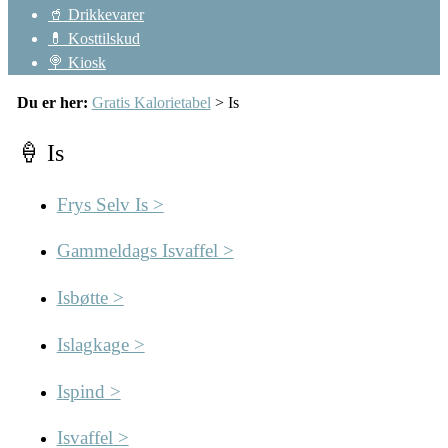
🥤 Drikkevarer
💊 Kosttilskud
🍭 Kiosk
Du er her:
Gratis Kalorietabel
> Is
🍦 Is
Frys Selv Is >
Gammeldags Isvaffel >
Isbøtte >
Islagkage >
Ispind >
Isvaffel >