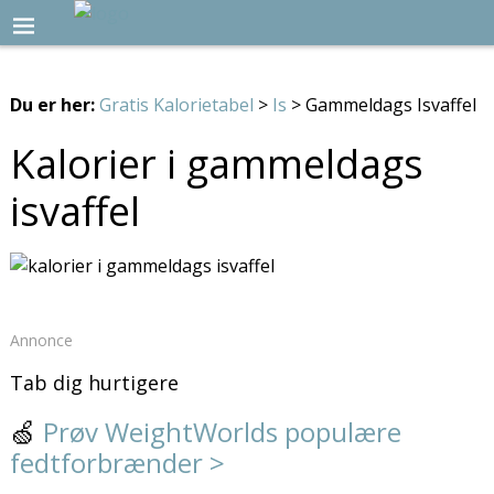
Du er her:
Gratis Kalorietabel
>
Is
> Gammeldags Isvaffel
Kalorier i gammeldags
isvaffel
Annonce
Tab dig hurtigere
🍏
Prøv WeightWorlds populære
fedtforbrænder >