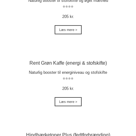
Naturlig booster til stofskifte og øget mæthed
⭐⭐⭐⭐
205 kr.
Læs mere >
Rent Grøn Kaffe (energi & stofskifte)
Naturlig booster til energiniveau og stofskifte
⭐⭐⭐⭐
205 kr.
Læs mere >
Hindbærketoner Plus (fedtforbrænding)