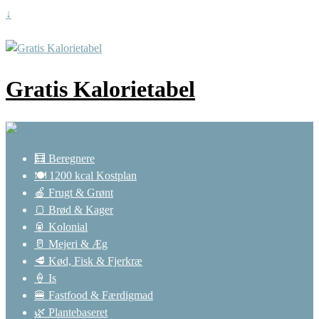
↓
Gratis Kalorietabel
🧮 Beregnere
🍽️ 1200 kcal Kostplan
🍎 Frugt & Grønt
🍞 Brød & Kager
🥫 Kolonial
🥛 Mejeri & Æg
🥩 Kød, Fisk & Fjerkræ
🍦 Is
🍔 Fastfood & Færdigmad
🌿 Plantebaseret