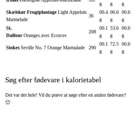
g
g
g
Skælskør Frugtplantage
Light Appelsin
00.4
06.6
00.6
36
Marmelade
g
g
g
St.
00.1
53.6
00.6
208
Dalfour
Oranges avec Ecorces
g
g
g
00.1
72.5
00.6
Stokes
Seville No. 7 Orange Marmalade
290
g
g
g
Søg efter fødevare i kalorietabel
Det var det hele! Vil du prøve at søge efter en anden fødevare?
🙂