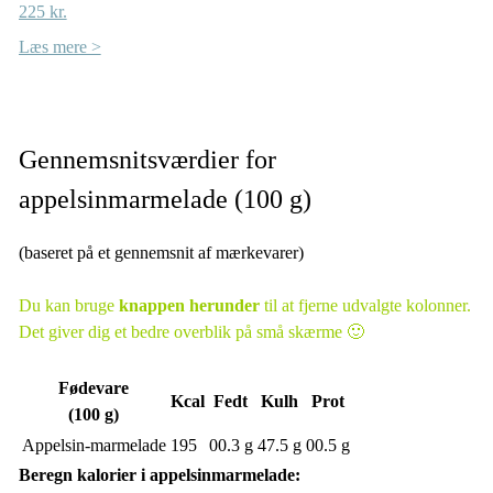
225 kr.
Læs mere >
Gennemsnitsværdier for
appelsinmarmelade (100 g)
(baseret på et gennemsnit af mærkevarer)
Du kan bruge
knappen herunder
til at fjerne udvalgte kolonner.
Det giver dig et bedre overblik på små skærme 🙂
Fødevare
Kcal
Fedt
Kulh
Prot
(100 g)
Appelsin-marmelade
195
00.3 g
47.5 g
00.5 g
Beregn kalorier i appelsinmarmelade: