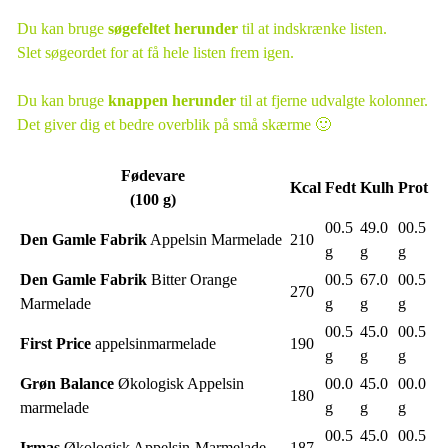
Du kan bruge
søgefeltet herunder
til at indskrænke listen.
Slet søgeordet for at få hele listen frem igen.
Du kan bruge
knappen herunder
til at fjerne udvalgte kolonner.
Det giver dig et bedre overblik på små skærme 🙂
Fødevare
Kcal
Fedt
Kulh
Prot
(100 g)
00.5
49.0
00.5
Den Gamle Fabrik
Appelsin Marmelade
210
g
g
g
Den Gamle Fabrik
Bitter Orange
00.5
67.0
00.5
270
Marmelade
g
g
g
00.5
45.0
00.5
First Price
appelsinmarmelade
190
g
g
g
Grøn Balance
Økologisk Appelsin
00.0
45.0
00.0
180
marmelade
g
g
g
00.5
45.0
00.5
Irmas
Økologisk Appelsin-Marmelade
187