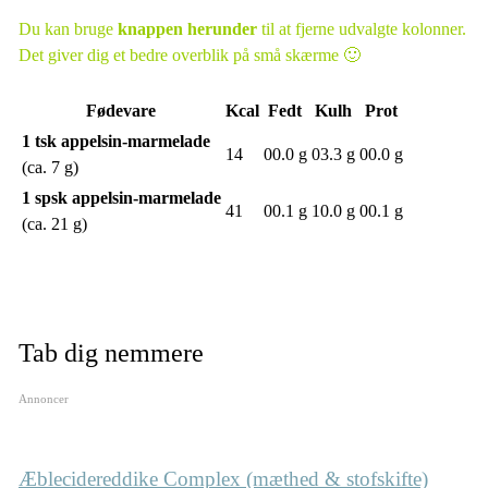
Du kan bruge
knappen herunder
til at fjerne udvalgte kolonner.
Det giver dig et bedre overblik på små skærme 🙂
Fødevare
Kcal
Fedt
Kulh
Prot
1 tsk appelsin-marmelade
14
00.0 g
03.3 g
00.0 g
(ca. 7 g)
1 spsk appelsin-marmelade
41
00.1 g
10.0 g
00.1 g
(ca. 21 g)
Tab dig nemmere
Annoncer
Æblecidereddike Complex (mæthed & stofskifte)