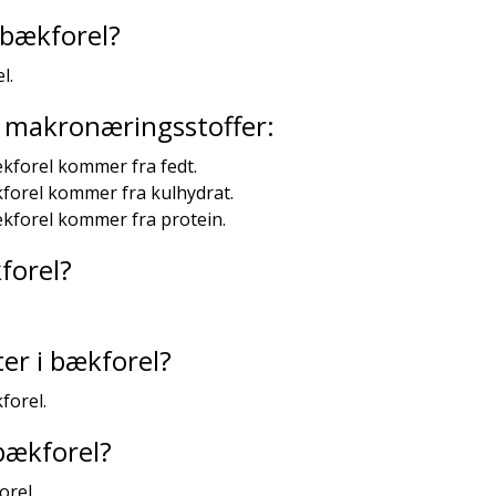
 bækforel?
l.
ra makronæringsstoffer:
ækforel kommer fra fedt.
kforel kommer fra kulhydrat.
ækforel kommer fra protein.
forel?
er i bækforel?
forel.
bækforel?
orel.