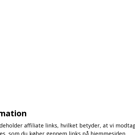
rmation
holder affiliate links, hvilket betyder, at vi modta
ices, som du køber gennem links på hjemmesiden.