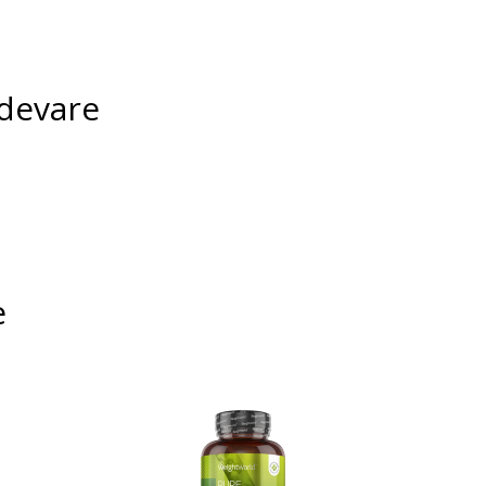
devare
e