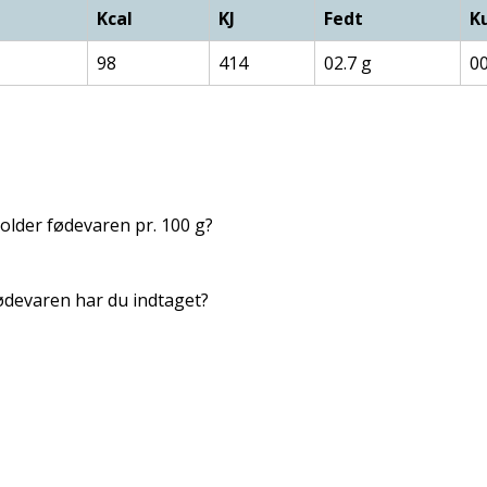
Kcal
KJ
Fedt
K
98
414
02.7 g
00
lder fødevaren pr. 100 g?
devaren har du indtaget?