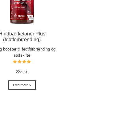
Hindbærketoner Plus
(fedtforbrænding)
ig booster til fedtforbrænding og
stofskifte
225 kr.
Læs mere >