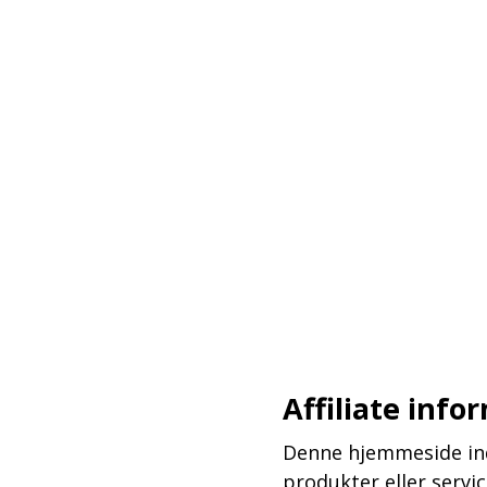
–
–
–
Affiliate info
Denne hjemmeside inde
produkter eller serv