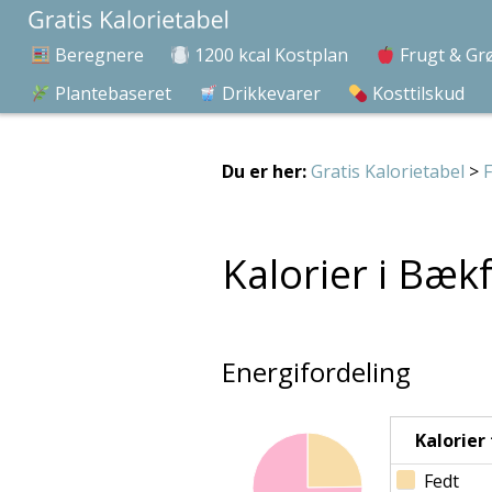
Beregnere
1200 kcal Kostplan
Frugt & Gr
Plantebaseret
Drikkevarer
Kosttilskud
Du er her:
Gratis Kalorietabel
>
F
Kalorier i Bæk
Energifordeling
Kalorier f
Fedt