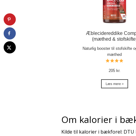
Æblecidereddike Comp
(mæthed & stofskifte
Naturlig booster til stofskifte 
mæthed
205 kr.
Læs mere >
Om kalorier i bæ
Kilde til kalorier i bækforel: DTU