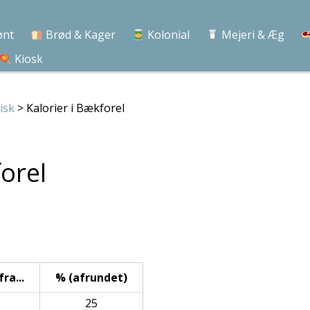
ønt
Brød & Kager
Kolonial
Mejeri & Æg
Kiosk
isk
> Kalorier i Bækforel
forel
ra...
% (afrundet)
25