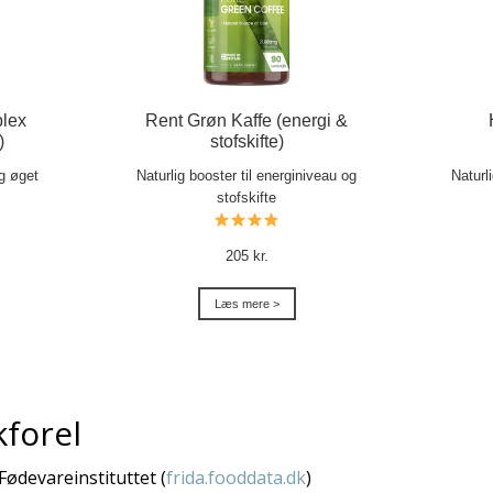
lex
Rent Grøn Kaffe (energi &
)
stofskifte)
og øget
Naturlig booster til energiniveau og
Naturl
stofskifte
205 kr.
Læs mere >
kforel
 Fødevareinstituttet (
frida.fooddata.dk
)