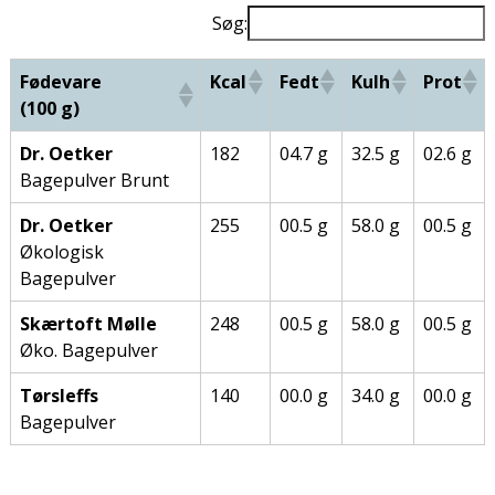
Søg:
Fødevare
Kcal
Fedt
Kulh
Prot
(100 g)
Dr. Oetker
182
04.7 g
32.5 g
02.6 g
Bagepulver Brunt
Dr. Oetker
255
00.5 g
58.0 g
00.5 g
Økologisk
Bagepulver
Skærtoft Mølle
248
00.5 g
58.0 g
00.5 g
Øko. Bagepulver
Tørsleffs
140
00.0 g
34.0 g
00.0 g
Bagepulver