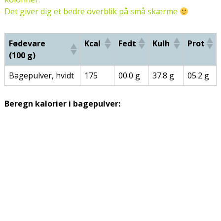
Det giver dig et bedre overblik på små skærme
Fødevare
Kcal
Fedt
Kulh
Prot
(100 g)
Bagepulver, hvidt
175
00.0 g
37.8 g
05.2 g
Beregn kalorier i bagepulver: