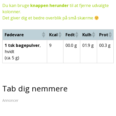
Du kan bruge
knappen herunder
til at fjerne udvalgte
kolonner.
Det giver dig et bedre overblik på små skærme
Fødevare
Kcal
Fedt
Kulh
Prot
1 tsk bagepulver
,
9
00.0 g
01.9 g
00.3 g
hvidt
(ca. 5 g)
Tab dig nemmere
Annoncer