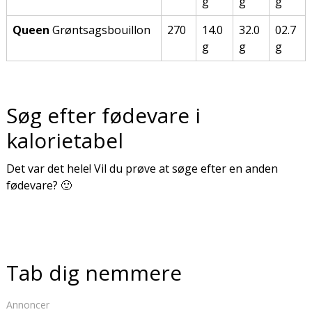
g
g
g
Queen
Grøntsagsbouillon
270
14.0
32.0
02.7
g
g
g
Søg efter fødevare i
kalorietabel
Det var det hele! Vil du prøve at søge efter en anden
fødevare? 🙂
Tab dig nemmere
Annoncer