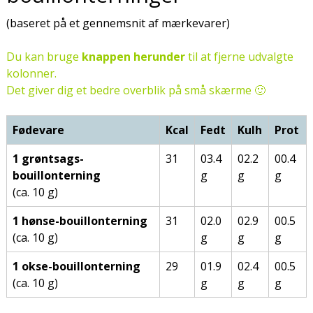
(baseret på et gennemsnit af mærkevarer)
Du kan bruge
knappen herunder
til at fjerne udvalgte
kolonner.
Det giver dig et bedre overblik på små skærme 🙂
Fødevare
Kcal
Fedt
Kulh
Prot
1 grøntsags-
31
03.4
02.2
00.4
bouillonterning
g
g
g
(ca. 10 g)
1 hønse-bouillonterning
31
02.0
02.9
00.5
(ca. 10 g)
g
g
g
1 okse-bouillonterning
29
01.9
02.4
00.5
(ca. 10 g)
g
g
g