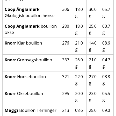
Coop Änglamark
306
18.0
30.0
05.7
Økologisk bouillon hønse
g
g
g
Coop Änglamark
bouillon
280
18.0
25.0
03.7
okse
g
g
g
Knorr
Klar bouillon
276
21.0
14.0
08.6
g
g
g
Knorr
Grønsagsbouillon
337
26.0
21.0
04.7
g
g
g
Knorr
Hønsebouillon
321
22.0
27.0
03.8
g
g
g
Knorr
Oksebouillon
295
20.0
23.0
05.5
g
g
g
Maggi
Bouillon Terninger
213
08.6
25.0
09.0