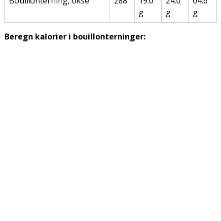
Bouillonterning, okse
288
19.0
24.0
04.6
g
g
g
Beregn kalorier i bouillonterninger: