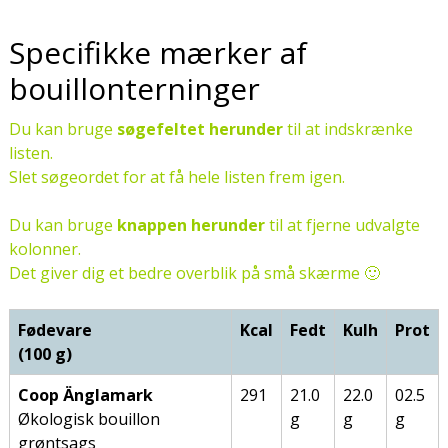
Specifikke mærker af
bouillonterninger
Du kan bruge
søgefeltet herunder
til at indskrænke
listen.
Slet søgeordet for at få hele listen frem igen.
Du kan bruge
knappen herunder
til at fjerne udvalgte
kolonner.
Det giver dig et bedre overblik på små skærme 🙂
Fødevare
Kcal
Fedt
Kulh
Prot
(100 g)
Coop Änglamark
291
21.0
22.0
02.5
Økologisk bouillon
g
g
g
grøntsags