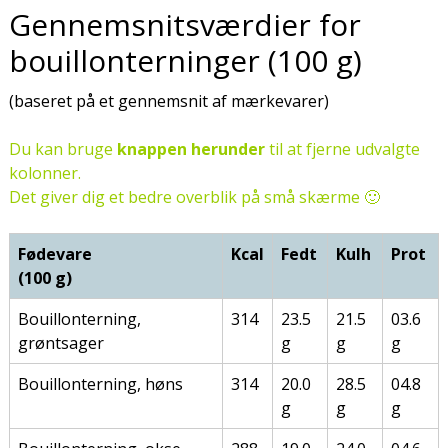
Gennemsnitsværdier for
bouillonterninger (100 g)
(baseret på et gennemsnit af mærkevarer)
Du kan bruge
knappen herunder
til at fjerne udvalgte
kolonner.
Det giver dig et bedre overblik på små skærme 🙂
Fødevare
Kcal
Fedt
Kulh
Prot
(100 g)
Bouillonterning,
314
23.5
21.5
03.6
grøntsager
g
g
g
Bouillonterning, høns
314
20.0
28.5
04.8
g
g
g