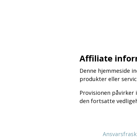
–
–
–
Affiliate info
Denne hjemmeside inde
produkter eller serv
Provisionen påvirker 
den fortsatte vedlige
Ansvarsfrask