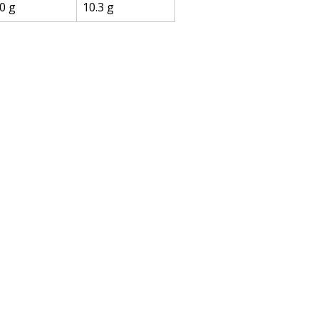
0 g
10.3 g