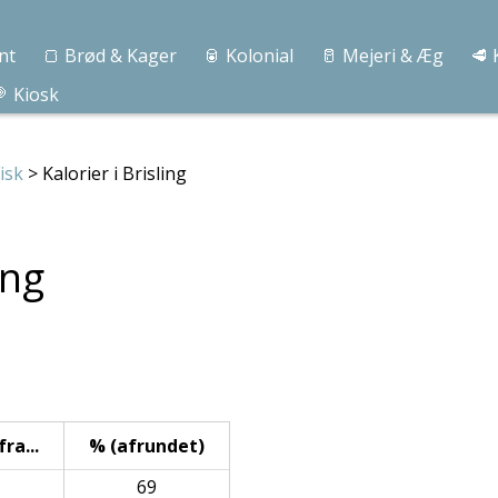
nt
🍞 Brød & Kager
🥫 Kolonial
🥛 Mejeri & Æg
🥩 
 Kiosk
isk
> Kalorier i Brisling
ing
ra...
% (afrundet)
69