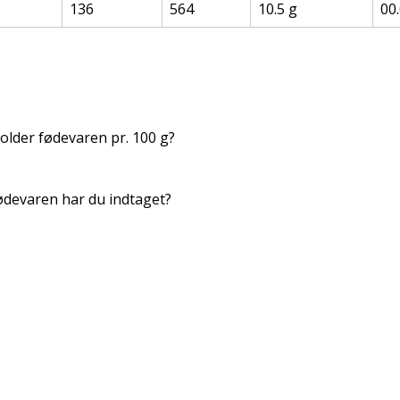
136
564
10.5 g
00.
lder fødevaren pr. 100 g?
devaren har du indtaget?