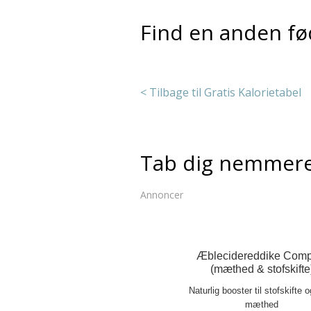
Find en anden fø
< Tilbage til Gratis Kalorietabel
Tab dig nemmer
Annoncer
Æblecidereddike Comp
(mæthed & stofskifte
Naturlig booster til stofskifte 
mæthed