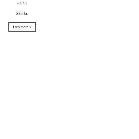
⭐⭐⭐⭐
225 kr.
Læs mere >