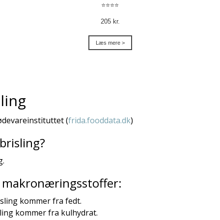
⭐⭐⭐⭐
205 kr.
Læs mere >
ling
Fødevareinstituttet (
frida.fooddata.dk
)
brisling?
g.
ra makronæringsstoffer:
isling kommer fra fedt.
sling kommer fra kulhydrat.