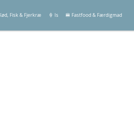
Kød, Fisk & Fjerkræ
🍦 Is
🍔 Fastfood & Færdigmad