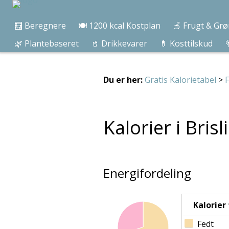
🧮 Beregnere
🍽️ 1200 kcal Kostplan
🍎 Frugt & Grø
🌿 Plantebaseret
🥤 Drikkevarer
💊 Kosttilskud

Du er her:
Gratis Kalorietabel
>
F
Kalorier i Brisl
Energifordeling
Kalorier f
Fedt