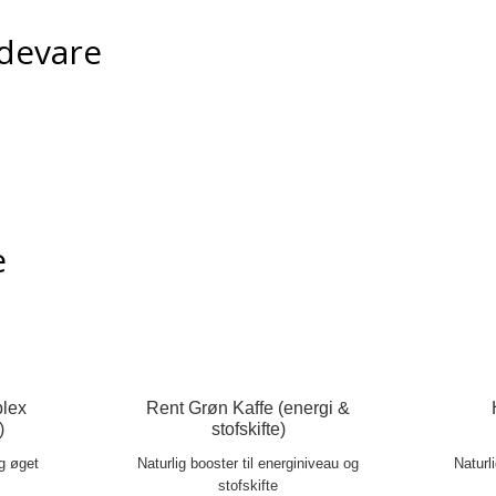
devare
e
lex
Rent Grøn Kaffe (energi &
)
stofskifte)
og øget
Naturlig booster til energiniveau og
Naturl
stofskifte