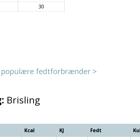
30
 populære fedtforbrænder >
:
Brisling
Kcal
KJ
Fedt
Ku