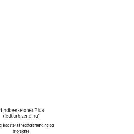
Hindbærketoner Plus
(fedtforbrænding)
ig booster til fedtforbrænding og
stofskifte