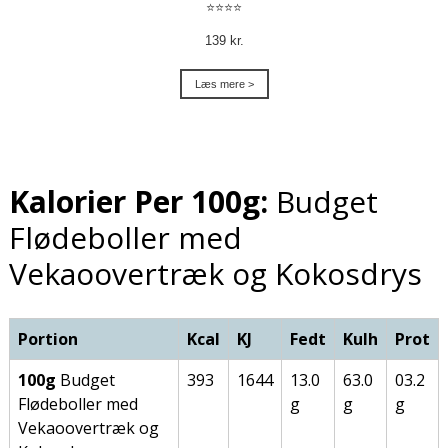
⭐⭐⭐⭐
139 kr.
Læs mere >
Kalorier Per 100g:
Budget
Flødeboller med
Vekaoovertræk og Kokosdrys
Portion
Kcal
KJ
Fedt
Kulh
Prot
100g
Budget
393
1644
13.0
63.0
03.2
Flødeboller med
g
g
g
Vekaoovertræk og