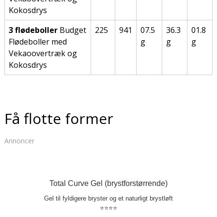
Kokosdrys
3 flødeboller
Budget
225
941
07.5
36.3
01.8
Flødeboller med
g
g
g
Vekaoovertræk og
Kokosdrys
Få flotte former
Annoncer
Total Curve Gel (brystforstørrende)
Gel til fyldigere bryster og et naturligt brystløft
⭐⭐⭐⭐