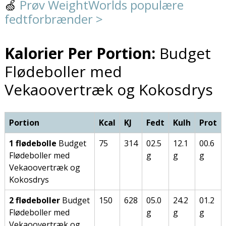
🍏
Prøv WeightWorlds populære
fedtforbrænder >
Kalorier Per Portion:
Budget
Flødeboller med
Vekaoovertræk og Kokosdrys
Portion
Kcal
KJ
Fedt
Kulh
Prot
1 flødebolle
Budget
75
314
02.5
12.1
00.6
Flødeboller med
g
g
g
Vekaoovertræk og
Kokosdrys
2 flødeboller
Budget
150
628
05.0
24.2
01.2
Flødeboller med
g
g
g
Vekaoovertræk og