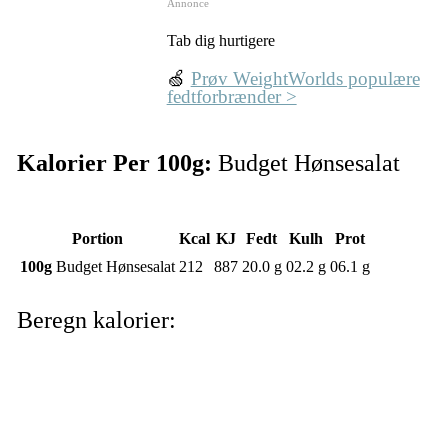
Annonce
Tab dig hurtigere
🍏
Prøv WeightWorlds populære
fedtforbrænder >
Kalorier Per 100g:
Budget Hønsesalat
Portion
Kcal
KJ
Fedt
Kulh
Prot
100g
Budget Hønsesalat
212
887
20.0 g
02.2 g
06.1 g
Beregn kalorier: