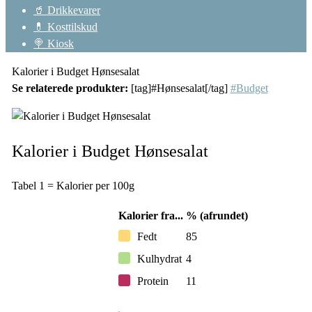
🥤 Drikkevarer
💊 Kosttilskud
🍭 Kiosk
Kalorier i Budget Hønsesalat
Se relaterede produkter:
[tag]#Hønsesalat[/tag]
#Budget
Kalorier i Budget Hønsesalat
Tabel 1 = Kalorier per 100g
Kalorier fra...
% (afrundet)
Fedt
85
Kulhydrat
4
Protein
11