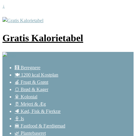
↓
Gratis Kalorietabel
🧮 Beregnere
🍽️ 1200 kcal Kostplan
🍎 Frugt & Grønt
🍞 Brød & Kager
🥫 Kolonial
🥛 Mejeri & Æg
🥩 Kød, Fisk & Fjerkræ
🍦 Is
🍔 Fastfood & Færdigmad
🌿 Plantebaseret