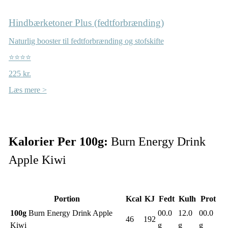
Hindbærketoner Plus (fedtforbrænding)
Naturlig booster til fedtforbrænding og stofskifte
⭐⭐⭐⭐
225 kr.
Læs mere >
Kalorier Per 100g:
Burn Energy Drink
Apple Kiwi
Portion
Kcal
KJ
Fedt
Kulh
Prot
100g
Burn Energy Drink Apple
00.0
12.0
00.0
46
192
Kiwi
g
g
g