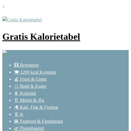
↓
Gratis Kalorietabel
🧮 Beregnere
🍽️ 1200 kcal Kostplan
🍎 Frugt & Grønt
🍞 Brød & Kager
🥫 Kolonial
🥛 Mejeri & Æg
🥩 Kød, Fisk & Fjerkræ
🍦 Is
🍔 Fastfood & Færdigmad
🌿 Plantebaseret