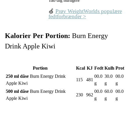
Tab dig hurtigere
🍏
Prøv WeightWorlds populære
fedtforbrænder >
Kalorier Per Portion:
Burn Energy
Drink Apple Kiwi
Portion
Kcal
KJ
Fedt
Kulh
Prot
250 ml dåse
Burn Energy Drink
00.0
30.0
00.0
115
481
Apple Kiwi
g
g
g
500 ml dåse
Burn Energy Drink
00.0
60.0
00.0
230
962
Apple Kiwi
g
g
g