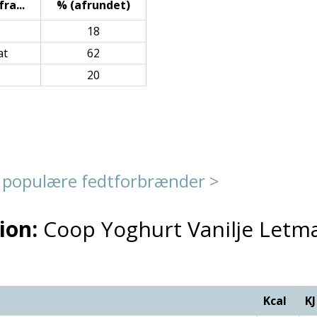
ra...
% (afrundet)
18
at
62
20
 populære fedtforbrænder >
ion:
Coop Yoghurt Vanilje Let
Kcal
KJ