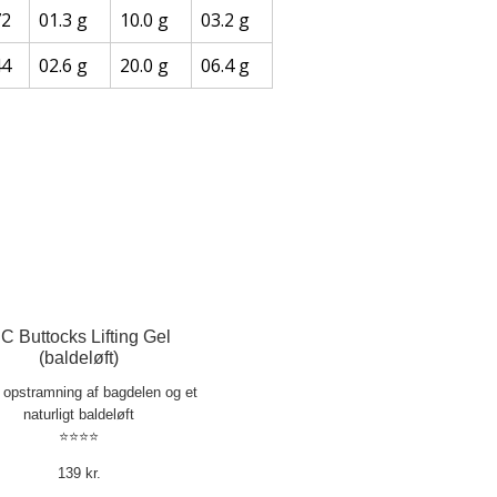
72
01.3 g
10.0 g
03.2 g
44
02.6 g
20.0 g
06.4 g
C Buttocks Lifting Gel
(baldeløft)
l opstramning af bagdelen og et
naturligt baldeløft
⭐⭐⭐⭐
139 kr.