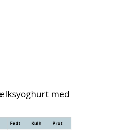
mælksyoghurt med
Fedt
Kulh
Prot