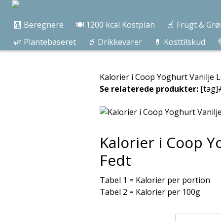
🧮 Beregnere
🍽️ 1200 kcal Kostplan
🍎 Frugt & Grø
🌿 Plantebaseret
🥤 Drikkevarer
💊 Kosttilskud

Kalorier i Coop Yoghurt Vanilje
Se relaterede produkter:
[tag]
Kalorier i Coop 
Fedt
Tabel 1 = Kalorier per portion
Tabel 2 = Kalorier per 100g