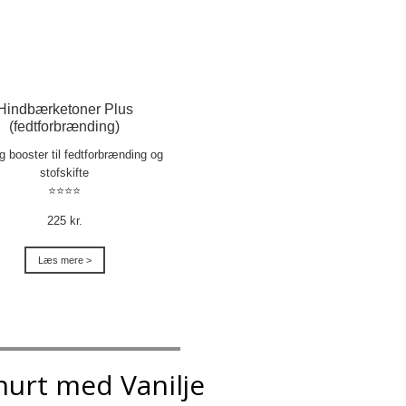
Hindbærketoner Plus
(fedtforbrænding)
ig booster til fedtforbrænding og
stofskifte
⭐⭐⭐⭐
225 kr.
Læs mere >
hurt med Vanilje