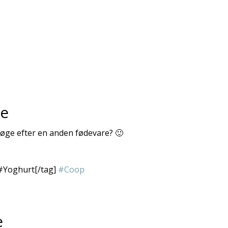
re
 søge efter en anden fødevare? 🙂
#Yoghurt[/tag]
#Coop
e