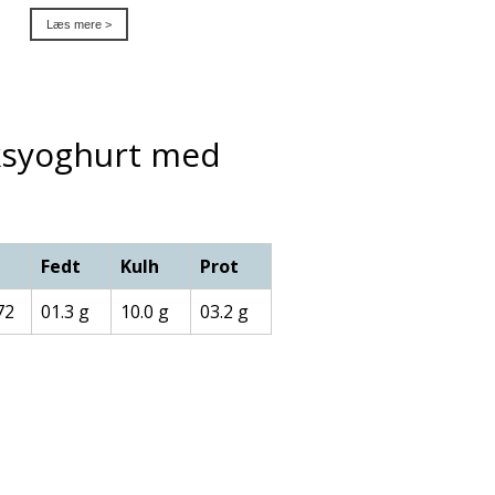
Læs mere >
ksyoghurt med
J
Fedt
Kulh
Prot
72
01.3 g
10.0 g
03.2 g