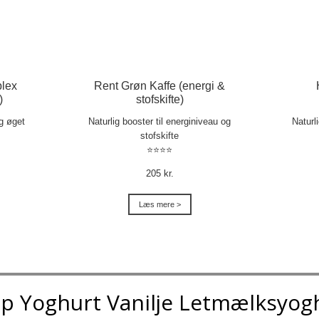
lex
Rent Grøn Kaffe (energi &
)
stofskifte)
og øget
Naturlig booster til energiniveau og
Naturl
stofskifte
⭐⭐⭐⭐
205 kr.
Læs mere >
op Yoghurt Vanilje Letmælksyog