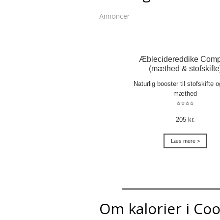
Annoncer
Æblecidereddike Comp
(mæthed & stofskifte
Naturlig booster til stofskifte 
mæthed
⭐⭐⭐⭐
205 kr.
Læs mere >
Om kalorier i Co