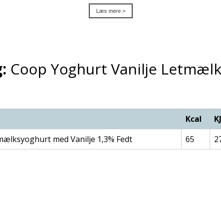
Læs mere >
:
Coop Yoghurt Vanilje Letmæl
Kcal
K
mælksyoghurt med Vanilje 1,3% Fedt
65
2