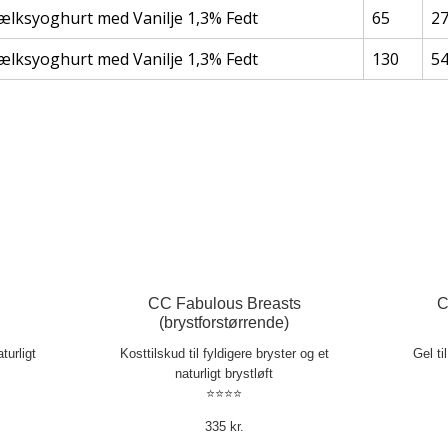
ælksyoghurt med Vanilje 1,3% Fedt
65
2
ælksyoghurt med Vanilje 1,3% Fedt
130
5
CC Fabulous Breasts
C
(brystforstørrende)
turligt
Kosttilskud til fyldigere bryster og et
Gel ti
naturligt brystløft
⭐⭐⭐⭐
335 kr.