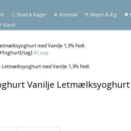
nt
🍞 Brød & Kager
🥫 Kolonial
🥛 Mejeri & Æg
🥩 
 Kiosk
 Letmælksyoghurt med Vanilje 1,3% Fedt
#Yoghurt[/tag]
#Coop
Yoghurt Vanilje Letmælksyoghurt