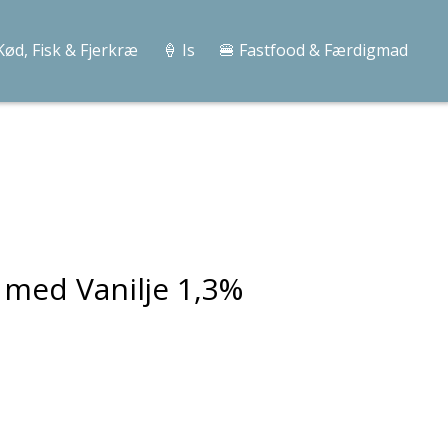
Kød, Fisk & Fjerkræ
🍦 Is
🍔 Fastfood & Færdigmad
 med Vanilje 1,3%