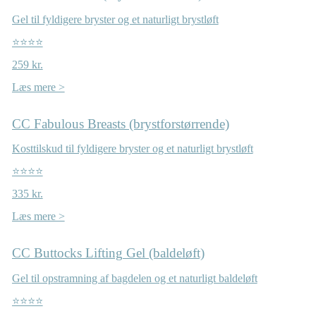
Gel til fyldigere bryster og et naturligt brystløft
⭐⭐⭐⭐
259 kr.
Læs mere >
CC Fabulous Breasts (brystforstørrende)
Kosttilskud til fyldigere bryster og et naturligt brystløft
⭐⭐⭐⭐
335 kr.
Læs mere >
CC Buttocks Lifting Gel (baldeløft)
Gel til opstramning af bagdelen og et naturligt baldeløft
⭐⭐⭐⭐