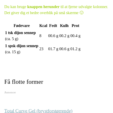
Du kan bruge
knappen herunder
til at fjerne udvalgte kolonner.
Det giver dig et bedre overblik på små skærme 🙂
Fødevare
Kcal
Fedt
Kulh
Prot
1 tsk dijon sennep
8
00.6 g
00.2 g
00.4 g
(ca. 5 g)
1 spsk dijon sennep
23
01.7 g
00.6 g
01.2 g
(ca. 15 g)
Få flotte former
Annoncer
Total Curve Gel (brystforstørrende)