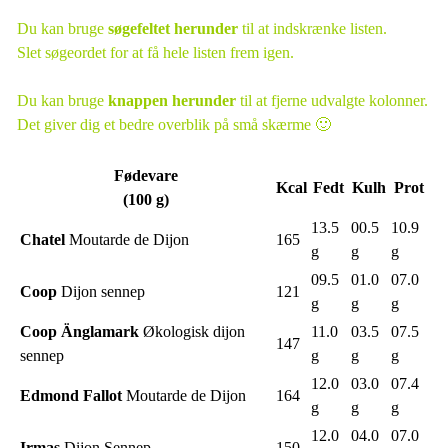
Du kan bruge
søgefeltet herunder
til at indskrænke listen.
Slet søgeordet for at få hele listen frem igen.
Du kan bruge
knappen herunder
til at fjerne udvalgte kolonner.
Det giver dig et bedre overblik på små skærme 🙂
Fødevare
Kcal
Fedt
Kulh
Prot
(100 g)
13.5
00.5
10.9
Chatel
Moutarde de Dijon
165
g
g
g
09.5
01.0
07.0
Coop
Dijon sennep
121
g
g
g
Coop Änglamark
Økologisk dijon
11.0
03.5
07.5
147
sennep
g
g
g
12.0
03.0
07.4
Edmond Fallot
Moutarde de Dijon
164
g
g
g
12.0
04.0
07.0
Irmas
Dijon Sennep
150