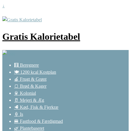
↓
Gratis Kalorietabel
🧮 Beregnere
🍽️ 1200 kcal Kostplan
🍎 Frugt & Grønt
🍞 Brød & Kager
🥫 Kolonial
🥛 Mejeri & Æg
🥩 Kød, Fisk & Fjerkræ
🍦 Is
🍔 Fastfood & Færdigmad
🌿 Plantebaseret