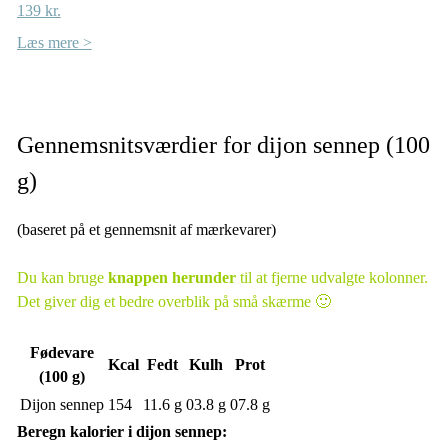
139 kr.
Læs mere >
Gennemsnitsværdier for dijon sennep (100
g)
(baseret på et gennemsnit af mærkevarer)
Du kan bruge
knappen herunder
til at fjerne udvalgte kolonner.
Det giver dig et bedre overblik på små skærme 🙂
Fødevare
Kcal
Fedt
Kulh
Prot
(100 g)
Dijon sennep
154
11.6 g
03.8 g
07.8 g
Beregn kalorier i dijon sennep: