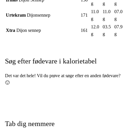
g
g
g
11.0
11.0
07.0
Urtekram
Dijonsennep
171
g
g
g
12.0
03.5
07.9
Xtra
Dijon sennep
161
g
g
g
Søg efter fødevare i kalorietabel
Det var det hele! Vil du prøve at søge efter en anden fødevare?
🙂
Tab dig nemmere