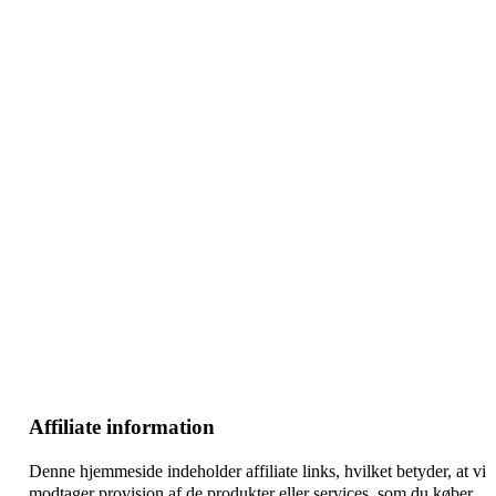
–
–
–
Affiliate information
Denne hjemmeside indeholder affiliate links, hvilket betyder, at vi
modtager provision af de produkter eller services, som du køber