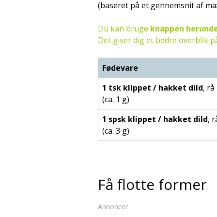
(baseret på et gennemsnit af m
Du kan bruge
knappen herund
Det giver dig et bedre overblik
Fødevare
1 tsk klippet / hakket dild
, rå
(ca. 1 g)
1 spsk klippet / hakket dild
, r
(ca. 3 g)
Få flotte former
Annoncer