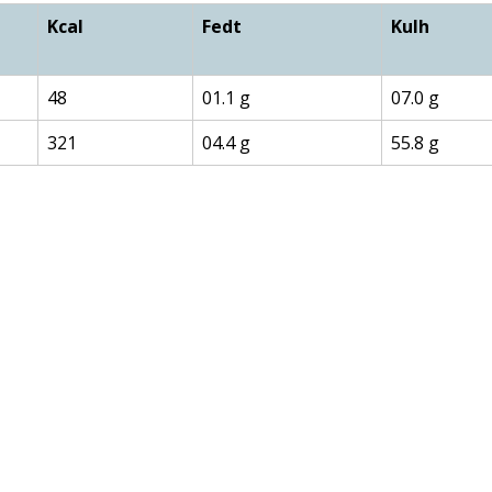
Kcal
Fedt
Kulh
48
01.1 g
07.0 g
321
04.4 g
55.8 g