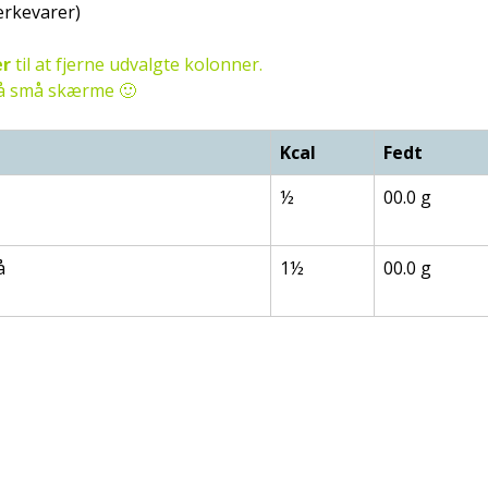
ærkevarer)
er
til at fjerne udvalgte kolonner.
 på små skærme 🙂
Kcal
Fedt
½
00.0 g
å
1½
00.0 g