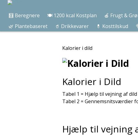
🧮 Beregnere
🍽️ 1200 kcal Kostplan
🍎 Frugt & Grø
🌿 Plantebaseret
🥤 Drikkevarer
💊 Kosttilskud

Kalorier i dild
Kalorier i Dild
Tabel 1 = Hjælp til vejning af dild
Tabel 2 = Gennemsnitsværdier for
Hjælp til vejning 