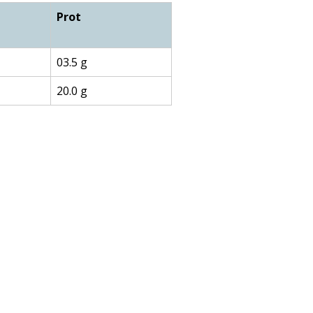
Prot
03.5 g
20.0 g