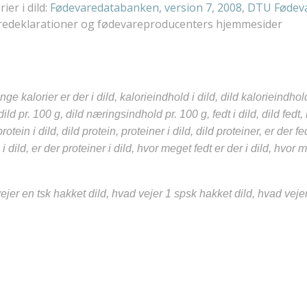
ier i dild:
Fødevaredatabanken, version 7, 2008
,
DTU Fødeva
varedeklarationer og fødevareproducenters hjemmesider
ange kalorier er der i dild, kalorieindhold i dild, dild kalorieindho
ild pr. 100 g, dild næringsindhold pr. 100 g, fedt i dild, dild fedt, 
rotein i dild, dild protein, proteiner i dild, dild proteiner, er der fed
 i dild, er der proteiner i dild, hvor meget fedt er der i dild, hvor
ejer en tsk hakket dild, hvad vejer 1 spsk hakket dild, hvad veje