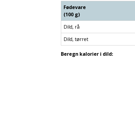
Fødevare
(100 g)
Dild, rå
Dild, tørret
Beregn kalorier i dild: