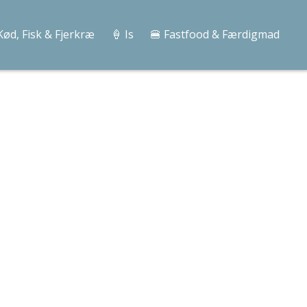
Kød, Fisk & Fjerkræ
🍦 Is
🍔 Fastfood & Færdigmad