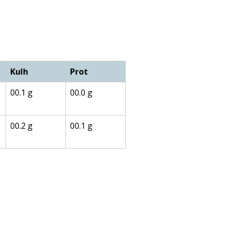
Kulh
Prot
00.1 g
00.0 g
00.2 g
00.1 g