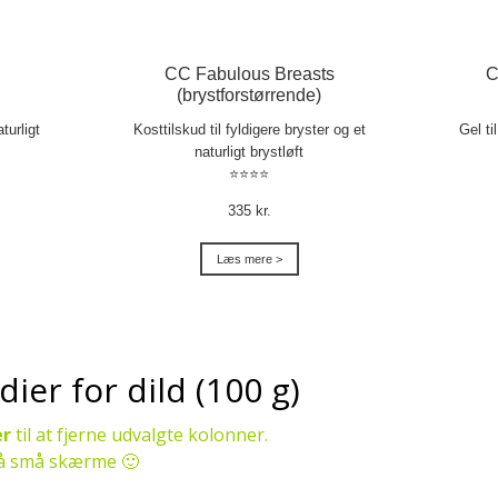
CC Fabulous Breasts
C
(brystforstørrende)
turligt
Kosttilskud til fyldigere bryster og et
Gel ti
naturligt brystløft
⭐⭐⭐⭐
335 kr.
Læs mere >
er for dild (100 g)
er
til at fjerne udvalgte kolonner.
 på små skærme 🙂