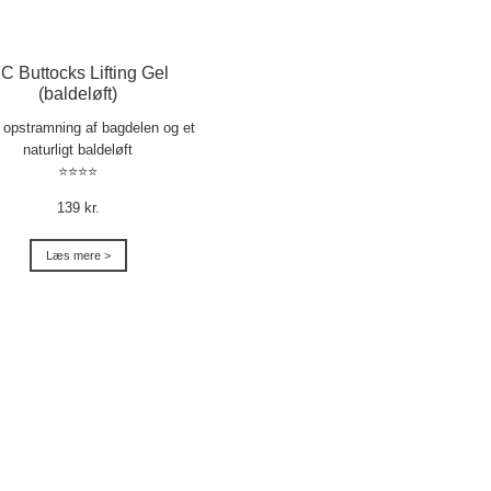
C Buttocks Lifting Gel
(baldeløft)
l opstramning af bagdelen og et
naturligt baldeløft
⭐⭐⭐⭐
139 kr.
Læs mere >