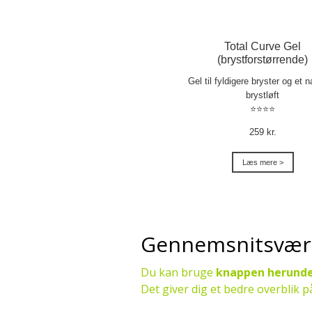
Total Curve Gel
(brystforstørrende)
Gel til fyldigere bryster og et na
brystløft
⭐⭐⭐⭐
259 kr.
Læs mere >
Gennemsnitsværdi
Du kan bruge
knappen herund
Det giver dig et bedre overblik