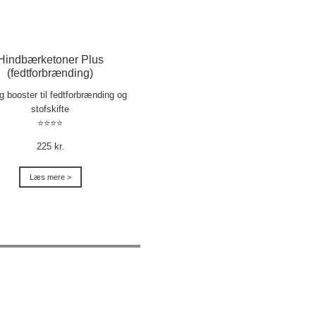
Hindbærketoner Plus
(fedtforbrænding)
ig booster til fedtforbrænding og
stofskifte
⭐⭐⭐⭐
225 kr.
Læs mere >