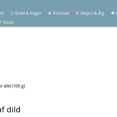
nt
🍞 Brød & Kager
🥫 Kolonial
🥛 Mejeri & Æg
🥩 
 Kiosk
 dild (100 g)
af dild