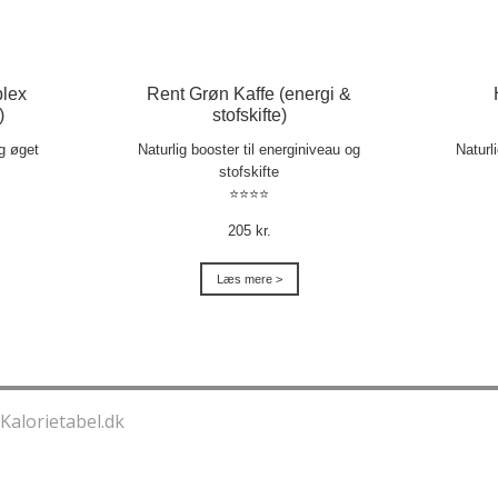
lex
Rent Grøn Kaffe (energi &
)
stofskifte)
og øget
Naturlig booster til energiniveau og
Naturl
stofskifte
⭐⭐⭐⭐
205 kr.
Læs mere >
Kalorietabel.dk