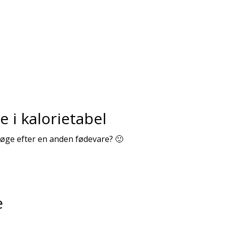
e i kalorietabel
 søge efter en anden fødevare? 🙂
e