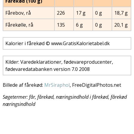
Fårekød (100 g)
Fårebov, rå
226
17 g
0 g
18,7 g
Fårekølle, rå
135
6 g
0 g
20,1 g
Kalorier i fårekød © www.GratisKalorietabel.dk
Kilder: Varedeklarationer, fødevareproducenter,
fødevaredatabanken version 7.0 2008
Billede af fårekød:
MrSiraphol
, FreeDigitalPhotos.net
Søgetermer: får, fårekød, næringsindhold i fårekød, fårekød
næringsindhold