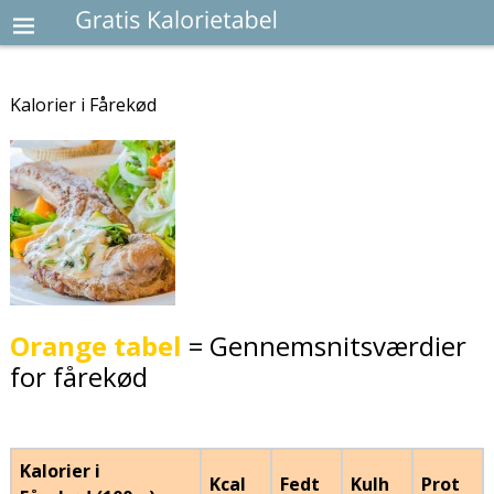
Kalorier i Fårekød
Orange tabel
= Gennemsnitsværdier
for fårekød
Kalorier i
Kcal
Fedt
Kulh
Prot