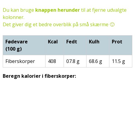
Du kan bruge
knappen herunder
til at fjerne udvalgte
kolonner.
Det giver dig et bedre overblik på små skærme 🙂
Fødevare
Kcal
Fedt
Kulh
Prot
(100 g)
Fiberskorper
408
07.8 g
68.6 g
11.5 g
Beregn kalorier i fiberskorper: