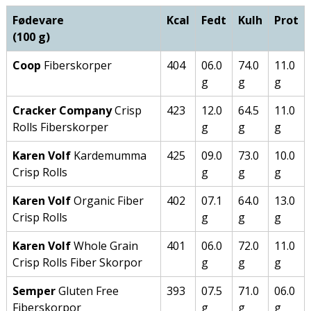
Fødevare
Kcal
Fedt
Kulh
Prot
(100 g)
Coop
Fiberskorper
404
06.0
74.0
11.0
g
g
g
Cracker Company
Crisp
423
12.0
64.5
11.0
Rolls Fiberskorper
g
g
g
Karen Volf
Kardemumma
425
09.0
73.0
10.0
Crisp Rolls
g
g
g
Karen Volf
Organic Fiber
402
07.1
64.0
13.0
Crisp Rolls
g
g
g
Karen Volf
Whole Grain
401
06.0
72.0
11.0
Crisp Rolls Fiber Skorpor
g
g
g
Semper
Gluten Free
393
07.5
71.0
06.0
Fiberskorpor
g
g
g