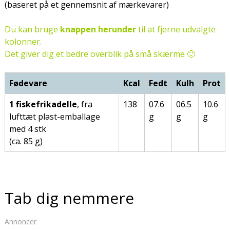
(baseret på et gennemsnit af mærkevarer)
Du kan bruge
knappen herunder
til at fjerne udvalgte
kolonner.
Det giver dig et bedre overblik på små skærme 🙂
Fødevare
Kcal
Fedt
Kulh
Prot
1 fiskefrikadelle
, fra
138
07.6
06.5
10.6
lufttæt plast-emballage
g
g
g
med 4 stk
(ca. 85 g)
Tab dig nemmere
Annoncer