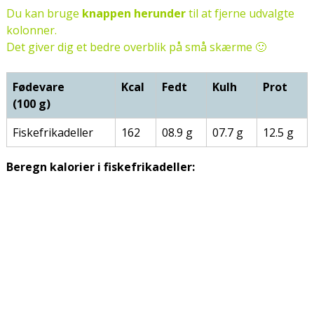
Du kan bruge
knappen herunder
til at fjerne udvalgte
kolonner.
Det giver dig et bedre overblik på små skærme 🙂
Fødevare
Kcal
Fedt
Kulh
Prot
(100 g)
Fiskefrikadeller
162
08.9 g
07.7 g
12.5 g
Beregn kalorier i fiskefrikadeller: