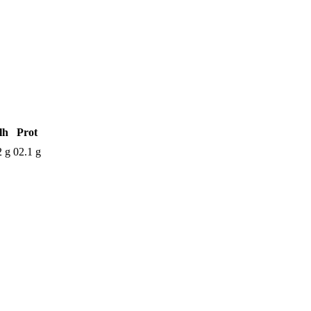
lh
Prot
2 g
02.1 g