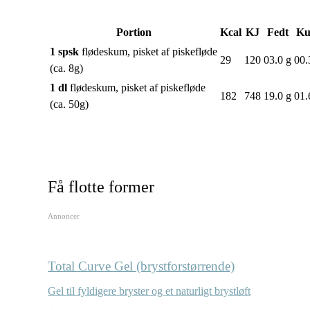
Portion
Kcal
KJ
Fedt
Ku
1 spsk
flødeskum, pisket af piskefløde
29
120
03.0 g
00.
(ca. 8g)
1 dl
flødeskum, pisket af piskefløde
182
748
19.0 g
01.
(ca. 50g)
Få flotte former
Annoncer
Total Curve Gel (brystforstørrende)
Gel til fyldigere bryster og et naturligt brystløft