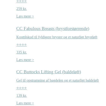
⭐⭐⭐⭐
259 kr.
Læs mere >
CC Fabulous Breasts (brystforstørrende)
Kosttilskud til fyldigere bryster og et naturligt brystløft
⭐⭐⭐⭐
335 kr.
Læs mere >
CC Buttocks Lifting Gel (baldeløft)
Gel til opstramning af bagdelen og et naturligt baldeløft
⭐⭐⭐⭐
139 kr.
Læs mere >