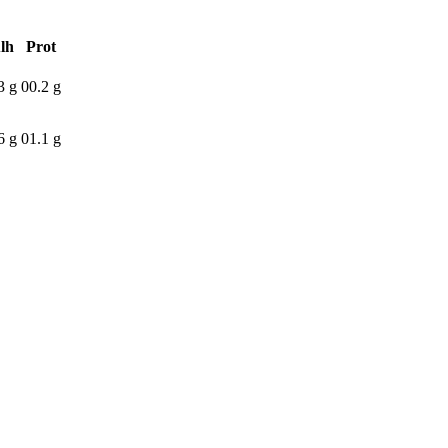
lh
Prot
3 g
00.2 g
6 g
01.1 g