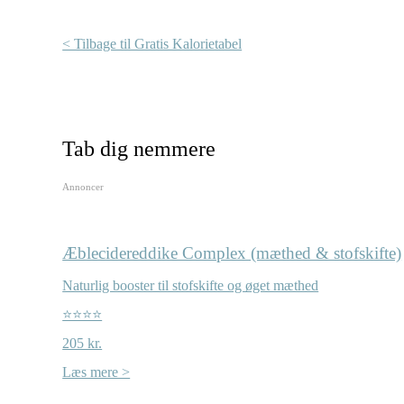
< Tilbage til Gratis Kalorietabel
Tab dig nemmere
Annoncer
Æblecidereddike Complex (mæthed & stofskifte)
Naturlig booster til stofskifte og øget mæthed
⭐⭐⭐⭐
205 kr.
Læs mere >