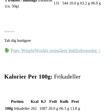
1 frokost / middags
frikadelle
131
544
10.0 g
03.2 g
06.9 g
(ca. 50g)
Annonce
Tab dig hurtigere
Prøv WeightWorlds populære fedtforbrænder >
Kalorier Per 100g:
Frikadeller
Portion
Kcal
KJ
Fedt
Kulh
Prot
100g
frikadeller
262
1087
20.0 g
06.3 g
13.8 g