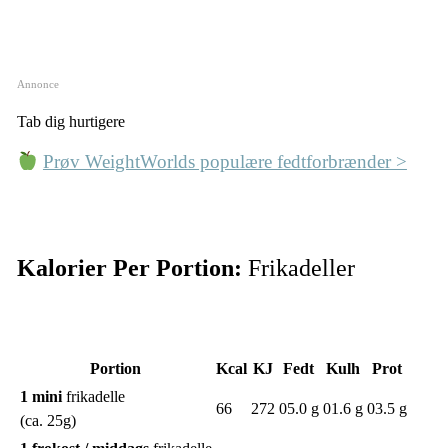
Annonce
Tab dig hurtigere
Prøv WeightWorlds populære fedtforbrænder >
Kalorier Per Portion:
Frikadeller
Portion
Kcal
KJ
Fedt
Kulh
Prot
1 mini
frikadelle
66
272
05.0 g
01.6 g
03.5 g
(ca. 25g)