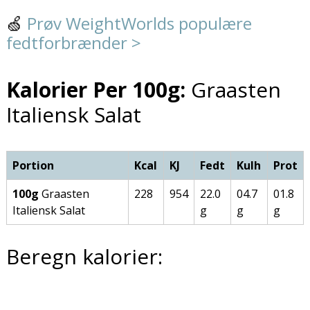
🍏
Prøv WeightWorlds populære
fedtforbrænder >
Kalorier Per 100g:
Graasten
Italiensk Salat
Portion
Kcal
KJ
Fedt
Kulh
Prot
100g
Graasten
228
954
22.0
04.7
01.8
Italiensk Salat
g
g
g
Beregn kalorier: