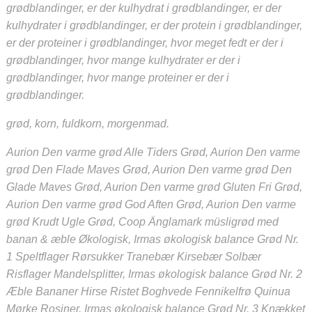
grødblandinger, er der kulhydrat i grødblandinger, er der
kulhydrater i grødblandinger, er der protein i grødblandinger,
er der proteiner i grødblandinger, hvor meget fedt er der i
grødblandinger, hvor mange kulhydrater er der i
grødblandinger, hvor mange proteiner er der i
grødblandinger.
grød, korn, fuldkorn, morgenmad.
Aurion Den varme grød Alle Tiders Grød, Aurion Den varme
grød Den Flade Maves Grød, Aurion Den varme grød Den
Glade Maves Grød, Aurion Den varme grød Gluten Fri Grød,
Aurion Den varme grød God Aften Grød, Aurion Den varme
grød Krudt Ugle Grød, Coop Änglamark müsligrød med
banan & æble Økologisk, Irmas økologisk balance Grød Nr.
1 Speltflager Rørsukker Tranebær Kirsebær Solbær
Risflager Mandelsplitter, Irmas økologisk balance Grød Nr. 2
Æble Bananer Hirse Ristet Boghvede Fennikelfrø Quinua
Mørke Rosiner, Irmas økologisk balance Grød Nr. 3 Knækket