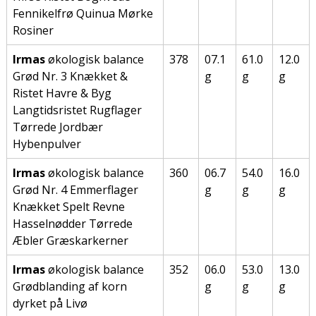
Fennikelfrø Quinua Mørke
Rosiner
Irmas
økologisk balance
378
07.1
61.0
12.0
Grød Nr. 3 Knækket &
g
g
g
Ristet Havre & Byg
Langtidsristet Rugflager
Tørrede Jordbær
Hybenpulver
Irmas
økologisk balance
360
06.7
54.0
16.0
Grød Nr. 4 Emmerflager
g
g
g
Knækket Spelt Revne
Hasselnødder Tørrede
Æbler Græskarkerner
Irmas
økologisk balance
352
06.0
53.0
13.0
Grødblanding af korn
g
g
g
dyrket på Livø