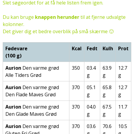
Slet søgeordet for at få hele listen frem igen.
Du kan bruge
knappen herunder
til at fjerne udvalgte
kolonner.
Det giver dig et bedre overblik på små skærme 🙂
Fødevare
Kcal
Fedt
Kulh
Prot
(100 g)
Aurion
Den varme grød
350
03.4
63.9
12.7
Alle Tiders Grød
g
g
g
Aurion
Den varme grød
370
05.1
65.8
12.7
Den Flade Maves Grød
g
g
g
Aurion
Den varme grød
370
04.0
67.5
11.7
Den Glade Maves Grød
g
g
g
Aurion
Den varme grød
370
03.6
70.6
10.5
Gluten Fri Grød
g
g
g