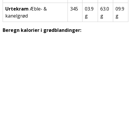
Urtekram
Æble- &
345
03.9
63.0
09.9
kanelgrød
g
g
g
Beregn kalorier i grødblandinger: