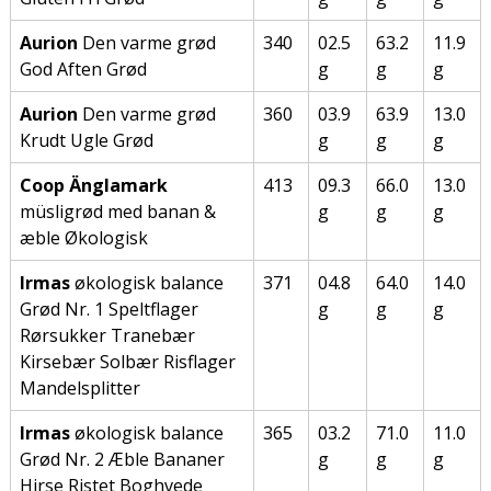
Aurion
Den varme grød
340
02.5
63.2
11.9
God Aften Grød
g
g
g
Aurion
Den varme grød
360
03.9
63.9
13.0
Krudt Ugle Grød
g
g
g
Coop Änglamark
413
09.3
66.0
13.0
müsligrød med banan &
g
g
g
æble Økologisk
Irmas
økologisk balance
371
04.8
64.0
14.0
Grød Nr. 1 Speltflager
g
g
g
Rørsukker Tranebær
Kirsebær Solbær Risflager
Mandelsplitter
Irmas
økologisk balance
365
03.2
71.0
11.0
Grød Nr. 2 Æble Bananer
g
g
g
Hirse Ristet Boghvede