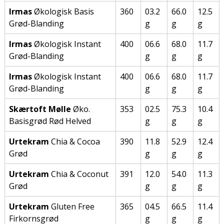
Irmas
Økologisk Basis
360
03.2
66.0
12.5
Grød-Blanding
g
g
g
Irmas
Økologisk Instant
400
06.6
68.0
11.7
Grød-Blanding
g
g
g
Irmas
Økologisk Instant
400
06.6
68.0
11.7
Grød-Blanding
g
g
g
Skærtoft Mølle
Øko.
353
02.5
75.3
10.4
Basisgrød Rød Helved
g
g
g
Urtekram
Chia & Cocoa
390
11.8
52.9
12.4
Grød
g
g
g
Urtekram
Chia & Coconut
391
12.0
54.0
11.3
Grød
g
g
g
Urtekram
Gluten Free
365
04.5
66.5
11.4
Firkornsgrød
g
g
g