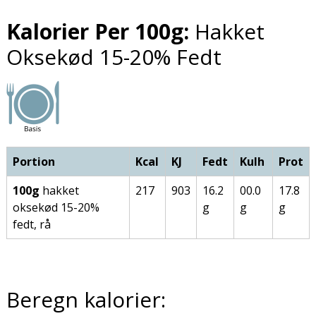
Kalorier Per 100g:
Hakket
Oksekød 15-20% Fedt
Portion
Kcal
KJ
Fedt
Kulh
Prot
100g
hakket
217
903
16.2
00.0
17.8
oksekød 15-20%
g
g
g
fedt, rå
Beregn kalorier: