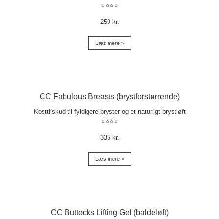
⭐⭐⭐⭐
259 kr.
Læs mere >
CC Fabulous Breasts (brystforstørrende)
Kosttilskud til fyldigere bryster og et naturligt brystløft
⭐⭐⭐⭐
335 kr.
Læs mere >
CC Buttocks Lifting Gel (baldeløft)