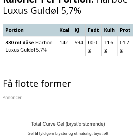
Luxus Guldøl 5,7%
Portion
Kcal
KJ
Fedt
Kulh
Prot
330 ml dåse
Harboe
142
594
00.0
11.6
01.7
Luxus Guldøl 5,7%
g
g
g
Få flotte former
Annoncer
Total Curve Gel (brystforstørrende)
Gel til fyldigere bryster og et naturligt brystløft