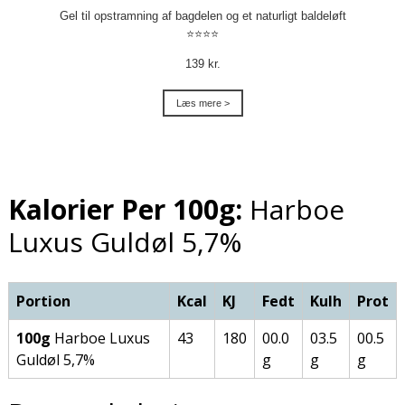
Gel til opstramning af bagdelen og et naturligt baldeløft
⭐⭐⭐⭐
139 kr.
Læs mere >
Kalorier Per 100g:
Harboe
Luxus Guldøl 5,7%
Portion
Kcal
KJ
Fedt
Kulh
Prot
100g
Harboe Luxus
43
180
00.0
03.5
00.5
Guldøl 5,7%
g
g
g