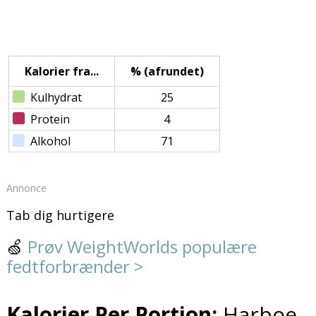
Kalorier fra...
% (afrundet)
Kulhydrat
25
Protein
4
Alkohol
71
Annonce
Tab dig hurtigere
🍏
Prøv WeightWorlds populære
fedtforbrænder >
Kalorier Per Portion:
Harboe