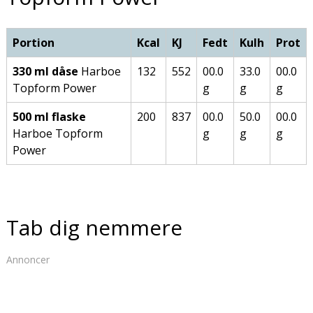
Portion
Kcal
KJ
Fedt
Kulh
Prot
330 ml dåse
Harboe
132
552
00.0
33.0
00.0
Topform Power
g
g
g
500 ml flaske
200
837
00.0
50.0
00.0
Harboe Topform
g
g
g
Power
Tab dig nemmere
Annoncer