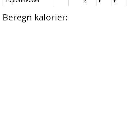
Topform Power
g
g
g
Beregn kalorier: