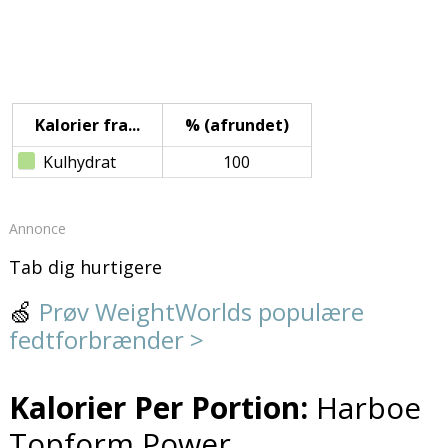
Kalorier fra...
% (afrundet)
Kulhydrat
100
Annonce
Tab dig hurtigere
🍏
Prøv WeightWorlds populære
fedtforbrænder >
Kalorier Per Portion:
Harboe
Topform Power