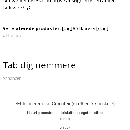
Det var det hele! Vil du prøve at søge efter en anden
fødevare? 🙂
Se relaterede produkter:
[tag]#Slikposer[/tag]
#Haribo
Tab dig nemmere
Annoncer
Æblecidereddike Complex (mæthed & stofskifte)
Naturlig booster til stofskifte og øget mæthed
⭐⭐⭐⭐
205 kr.