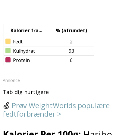
Kalorier fra...
% (afrundet)
Fedt
2
Kulhydrat
93
Protein
6
Annonce
Tab dig hurtigere
🍏
Prøv WeightWorlds populære
fedtforbrænder >
Kalorier Per 100g:
Haribo