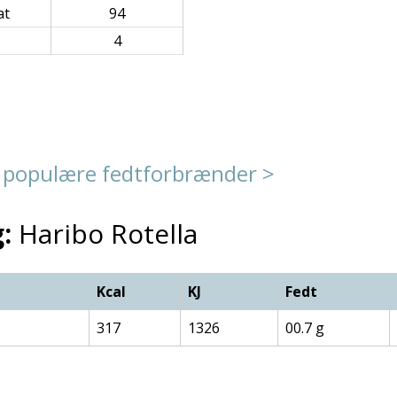
at
94
4
 populære fedtforbrænder >
:
Haribo Rotella
Kcal
KJ
Fedt
317
1326
00.7 g