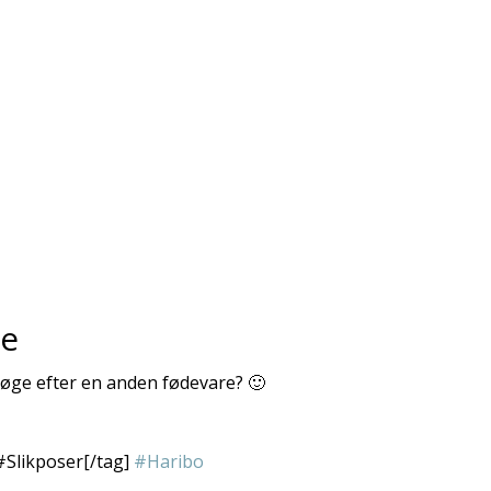
re
 søge efter en anden fødevare? 🙂
#Slikposer[/tag]
#Haribo