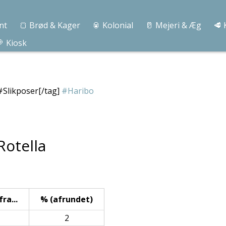
nt
🍞 Brød & Kager
🥫 Kolonial
🥛 Mejeri & Æg
🥩 
 Kiosk
#Slikposer[/tag]
#Haribo
Rotella
ra...
% (afrundet)
2