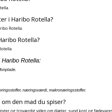
ella.
r i Haribo Rotella?
ribo Rotella.
Haribo Rotella?
otella.
i Haribo Rotella:
ofonplade.
ringsstoffer, næringsværdi, makronæringsstoffer.
e om den mad du spiser?
alinger og troværdig viden om diæter, sund kost og fødevares