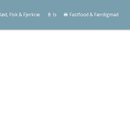
Kød, Fisk & Fjerkræ
🍦 Is
🍔 Fastfood & Færdigmad