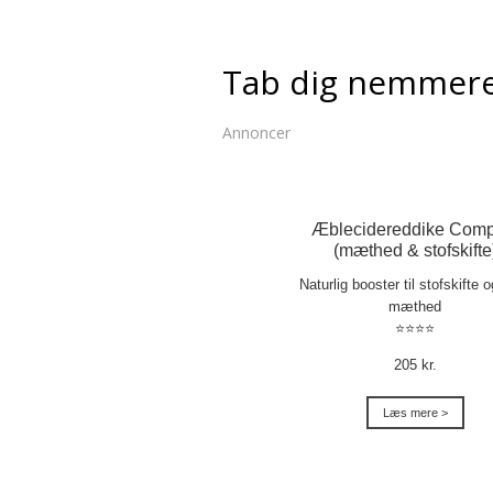
Tab dig nemmer
Annoncer
Æblecidereddike Comp
(mæthed & stofskifte
Naturlig booster til stofskifte 
mæthed
⭐⭐⭐⭐
205 kr.
Læs mere >