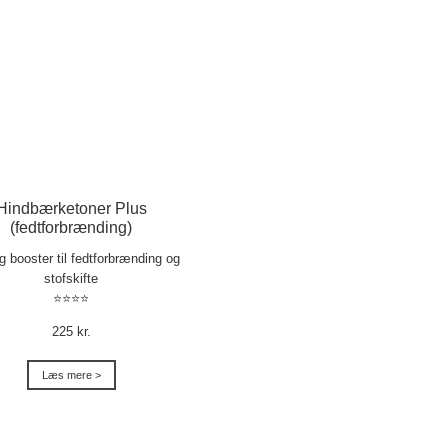
Hindbærketoner Plus
(fedtforbrænding)
ig booster til fedtforbrænding og
stofskifte
⭐⭐⭐⭐
225 kr.
Læs mere >