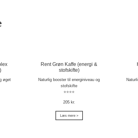
e
lex
Rent Grøn Kaffe (energi &
)
stofskifte)
og øget
Naturlig booster til energiniveau og
Naturl
stofskifte
⭐⭐⭐⭐
205 kr.
Læs mere >