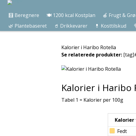
🧮 Beregnere
🍽️ 1200 kcal Kostplan
🍎 Frugt & Grø
🌿 Plantebaseret
🥤 Drikkevarer
💊 Kosttilskud

Kalorier i Haribo Rotella
Se relaterede produkter:
[tag]
Kalorier i Haribo 
Tabel 1 = Kalorier per 100g
Kalorier f
Fedt