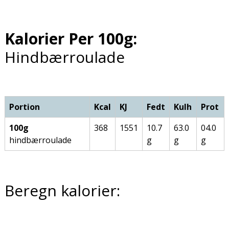
Kalorier Per 100g:
Hindbærroulade
Portion
Kcal
KJ
Fedt
Kulh
Prot
100g
368
1551
10.7
63.0
04.0
hindbærroulade
g
g
g
Beregn kalorier: