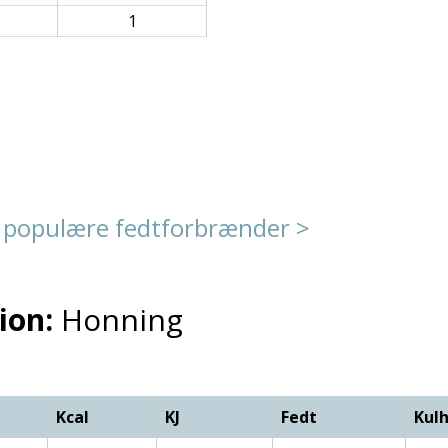
1
 populære fedtforbrænder >
ion:
Honning
Kcal
KJ
Fedt
Kul