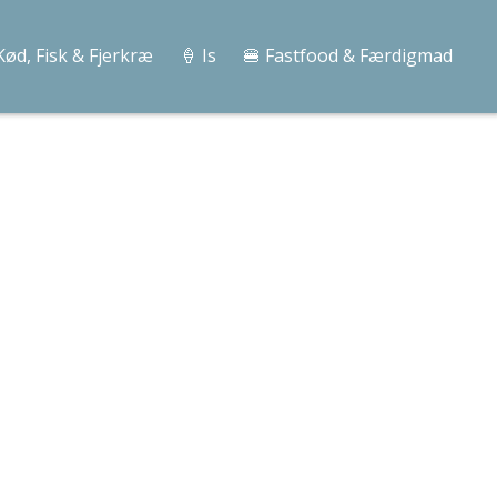
Kød, Fisk & Fjerkræ
🍦 Is
🍔 Fastfood & Færdigmad