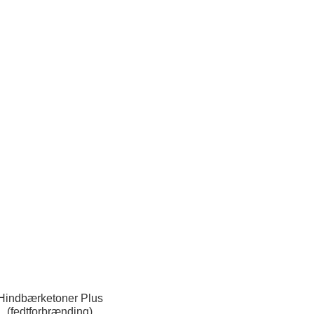
Hindbærketoner Plus
(fedtforbrænding)