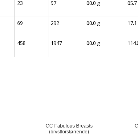
23
97
00.0 g
05.7
69
292
00.0 g
17.1
458
1947
00.0 g
114.
CC Fabulous Breasts
C
(brystforstørrende)