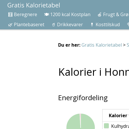
🧮 Beregnere
🍽️ 1200 kcal Kostplan
🍎 Frugt & Grø
🌿 Plantebaseret
🥤 Drikkevarer
💊 Kosttilskud

Du er her:
Gratis Kalorietabel
>
Kalorier i Hon
Energifordeling
Kalorier f
Kulhydr