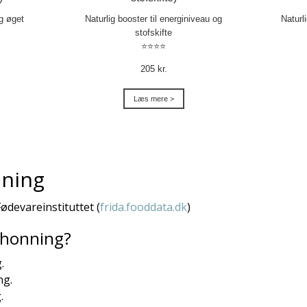
og øget
Naturlig booster til energiniveau og
Naturl
stofskifte
⭐⭐⭐⭐
205 kr.
Læs mere >
nning
Fødevareinstituttet (
frida.fooddata.dk
)
 honning?
.
ng.
.