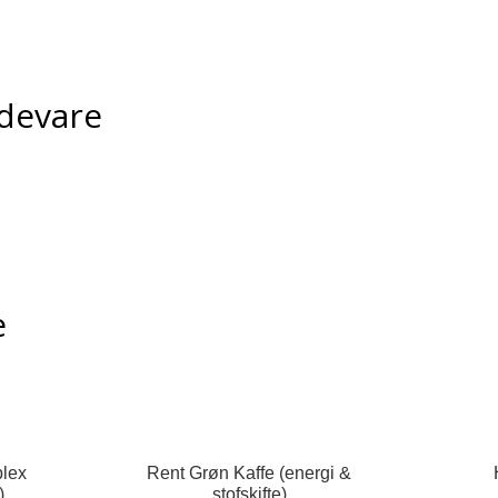
devare
e
lex
Rent Grøn Kaffe (energi &
)
stofskifte)