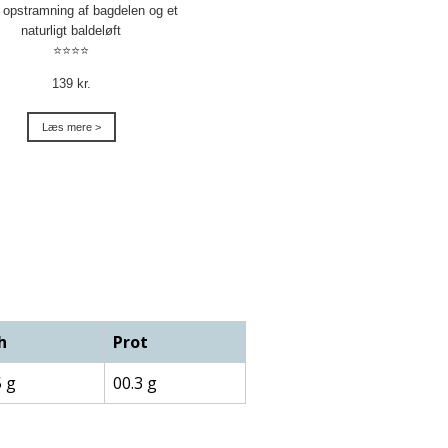
l opstramning af bagdelen og et
naturligt baldeløft
⭐⭐⭐⭐
139 kr.
Læs mere >
h
Prot
5 g
00.3 g