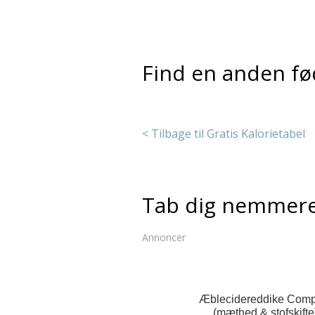
Find en anden fø
< Tilbage til Gratis Kalorietabel
Tab dig nemmer
Annoncer
Æblecidereddike Comp
(mæthed & stofskifte