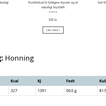
turligt
Kosttilskud til fyldigere bryster og et
Gel ti
naturligt brystløft
⭐⭐⭐⭐
335 kr.
Læs mere >
:
Honning
Kcal
KJ
Fedt
Kul
327
1391
00.0 g
81.