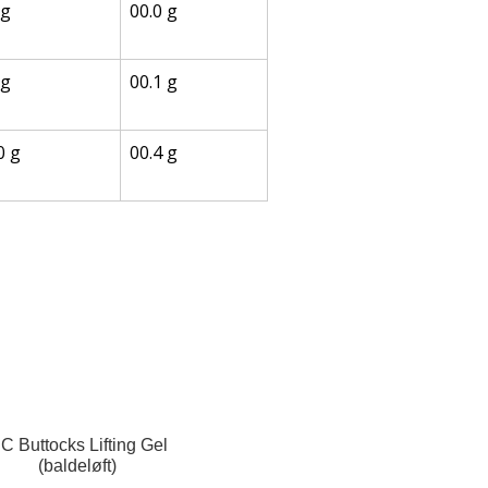
 g
00.0 g
 g
00.1 g
0 g
00.4 g
C Buttocks Lifting Gel
(baldeløft)