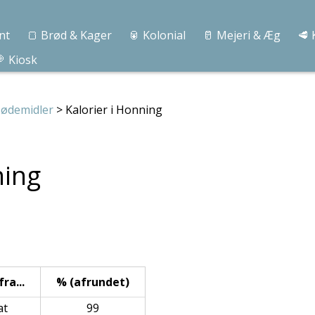
nt
🍞 Brød & Kager
🥫 Kolonial
🥛 Mejeri & Æg
🥩 
 Kiosk
Sødemidler
> Kalorier i Honning
ning
ra...
% (afrundet)
at
99