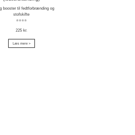
ig booster til fedtforbrænding og
stofskifte
⭐⭐⭐⭐
225 kr.
Læs mere >