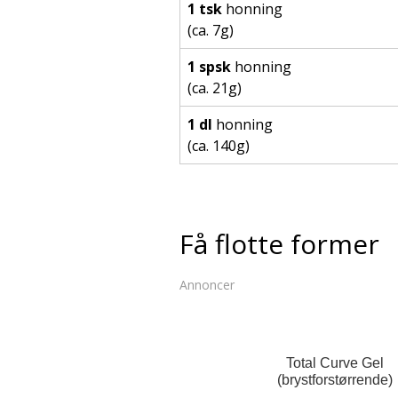
1 tsk
honning
(ca. 7g)
1 spsk
honning
(ca. 21g)
1 dl
honning
(ca. 140g)
Få flotte former
Annoncer
Total Curve Gel
(brystforstørrende)