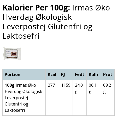
Kalorier Per 100g:
Irmas Øko
Hverdag Økologisk
Leverpostej Glutenfri og
Laktosefri
Portion
Kcal
KJ
Fedt
Kulh
Prot
100g
Irmas Øko
277
1159
24.0
06.1
09.2
Hverdag Økologisk
g
g
g
Leverpostej
Glutenfri og
Laktosefri