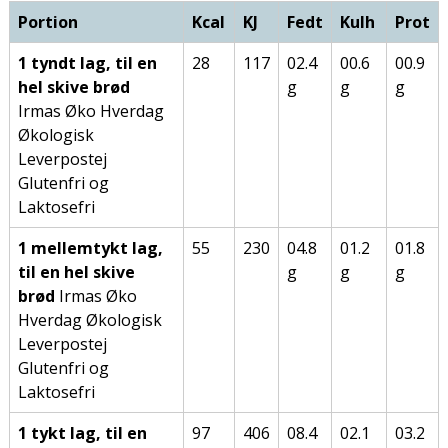
Portion
Kcal
KJ
Fedt
Kulh
Prot
1 tyndt lag, til en
28
117
02.4
00.6
00.9
hel skive brød
g
g
g
Irmas Øko Hverdag
Økologisk
Leverpostej
Glutenfri og
Laktosefri
1 mellemtykt lag,
55
230
04.8
01.2
01.8
til en hel skive
g
g
g
brød
Irmas Øko
Hverdag Økologisk
Leverpostej
Glutenfri og
Laktosefri
1 tykt lag, til en
97
406
08.4
02.1
03.2