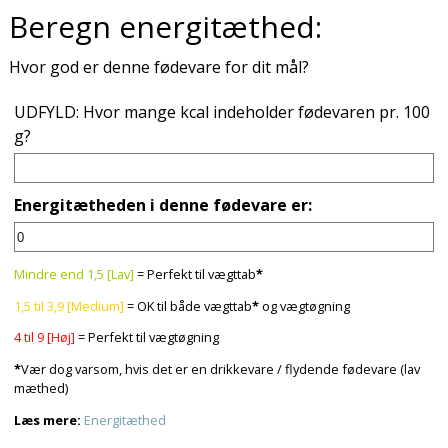
Beregn energitæthed:
Hvor god er denne fødevare for dit mål?
UDFYLD: Hvor mange kcal indeholder fødevaren pr. 100
g?
Energitætheden i denne fødevare er:
Mindre end 1,5 [Lav]
= Perfekt til vægttab
*
1,5 til 3,9 [Medium]
= OK til både vægttab
*
og vægtøgning
4 til 9 [Høj]
= Perfekt til vægtøgning
*
Vær dog varsom, hvis det er en drikkevare / flydende fødevare (lav
mæthed)
Læs mere:
Energitæthed