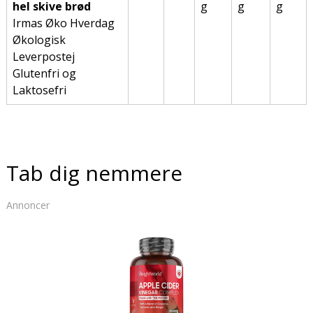
hel skive brød
g
g
g
Irmas Øko Hverdag
Økologisk
Leverpostej
Glutenfri og
Laktosefri
Tab dig nemmere
Annoncer