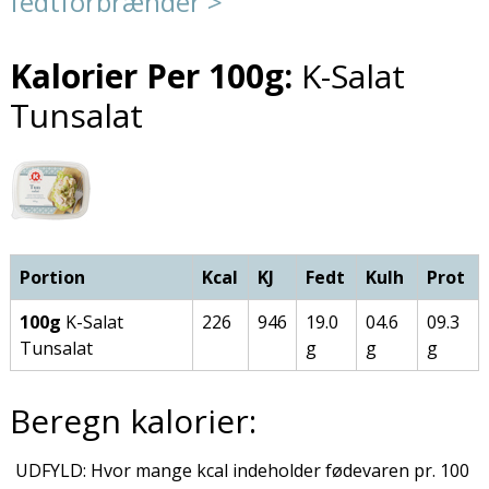
fedtforbrænder >
Kalorier Per 100g:
K-Salat
Tunsalat
Portion
Kcal
KJ
Fedt
Kulh
Prot
100g
K-Salat
226
946
19.0
04.6
09.3
Tunsalat
g
g
g
Beregn kalorier:
UDFYLD: Hvor mange kcal indeholder fødevaren pr. 100