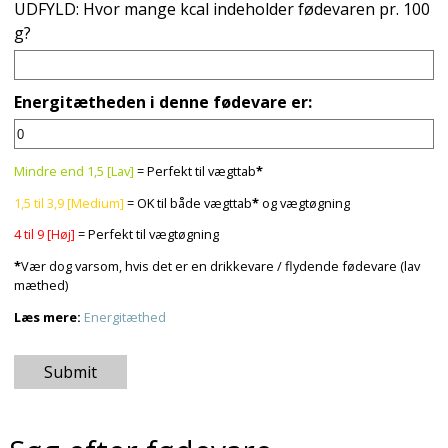
UDFYLD: Hvor mange kcal indeholder fødevaren pr. 100
g?
Energitætheden i denne fødevare er:
Mindre end 1,5 [Lav]
= Perfekt til vægttab
*
1,5 til 3,9 [Medium]
= OK til både vægttab
*
og vægtøgning
4 til 9 [Høj]
= Perfekt til vægtøgning
*
Vær dog varsom, hvis det er en drikkevare / flydende fødevare (lav
mæthed)
Læs mere:
Energitæthed
Submit