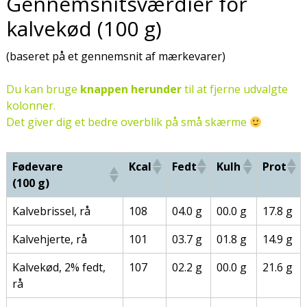
Gennemsnitsværdier for
kalvekød (100 g)
(baseret på et gennemsnit af mærkevarer)
Du kan bruge
knappen herunder
til at fjerne udvalgte
kolonner.
Det giver dig et bedre overblik på små skærme
Fødevare
Kcal
Fedt
Kulh
Prot
(100 g)
Kalvebrissel, rå
108
04.0 g
00.0 g
17.8 g
Kalvehjerte, rå
101
03.7 g
01.8 g
14.9 g
Kalvekød, 2% fedt,
107
02.2 g
00.0 g
21.6 g
rå