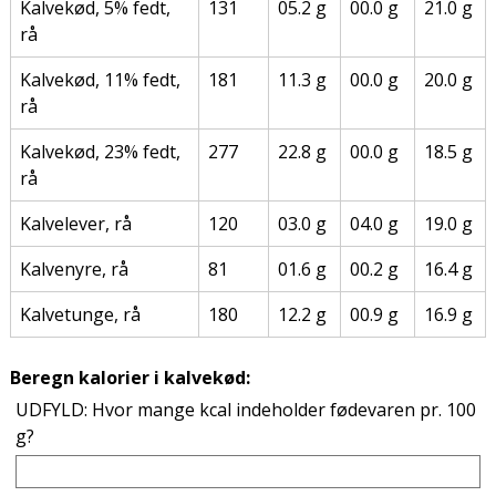
Kalvekød, 5% fedt,
131
05.2 g
00.0 g
21.0 g
rå
Kalvekød, 11% fedt,
181
11.3 g
00.0 g
20.0 g
rå
Kalvekød, 23% fedt,
277
22.8 g
00.0 g
18.5 g
rå
Kalvelever, rå
120
03.0 g
04.0 g
19.0 g
Kalvenyre, rå
81
01.6 g
00.2 g
16.4 g
Kalvetunge, rå
180
12.2 g
00.9 g
16.9 g
Beregn kalorier i kalvekød:
UDFYLD: Hvor mange kcal indeholder fødevaren pr. 100
g?