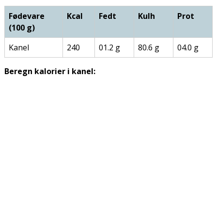
Fødevare
Kcal
Fedt
Kulh
Prot
(100 g)
Kanel
240
01.2 g
80.6 g
04.0 g
Beregn kalorier i kanel: