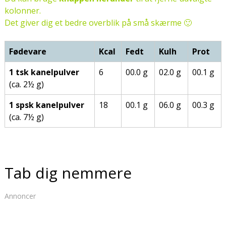
kolonner.
Det giver dig et bedre overblik på små skærme 🙂
Fødevare
Kcal
Fedt
Kulh
Prot
1 tsk kanelpulver
6
00.0 g
02.0 g
00.1 g
(ca. 2½ g)
1 spsk kanelpulver
18
00.1 g
06.0 g
00.3 g
(ca. 7½ g)
Tab dig nemmere
Annoncer