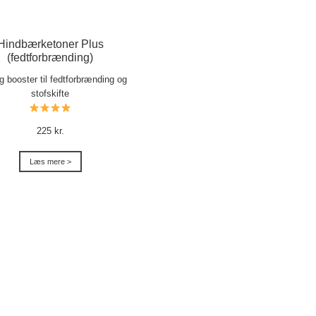
Hindbærketoner Plus
(fedtforbrænding)
ig booster til fedtforbrænding og
stofskifte
225 kr.
Læs mere >