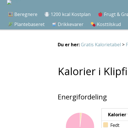
Beregnere
1200 kcal Kostplan
Frugt & Gr
Plantebaseret
Drikkevarer
Kosttilskud
Du er her:
Gratis Kalorietabel
>
F
Kalorier i Klipf
Energifordeling
Kalorier f
Fedt