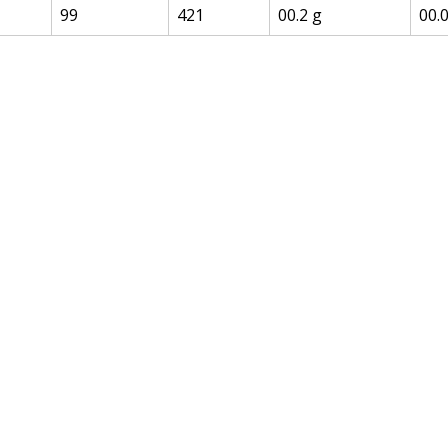
99
421
00.2 g
00.