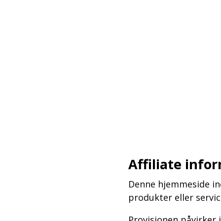
–
–
–
Affiliate info
Denne hjemmeside inde
produkter eller serv
Provisionen påvirker 