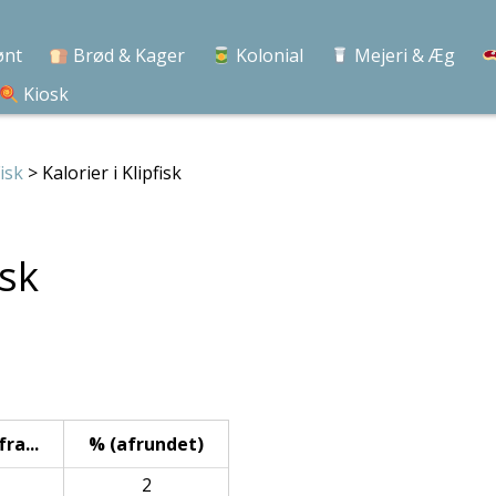
ønt
Brød & Kager
Kolonial
Mejeri & Æg
Kiosk
isk
> Kalorier i Klipfisk
isk
ra...
% (afrundet)
2