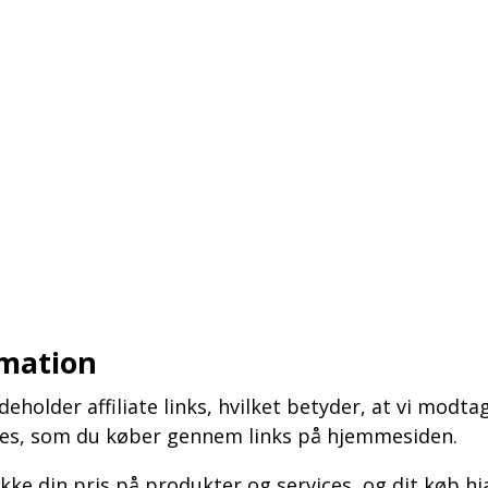
rmation
holder affiliate links, hvilket betyder, at vi modta
ices, som du køber gennem links på hjemmesiden.
ikke din pris på produkter og services, og dit køb h