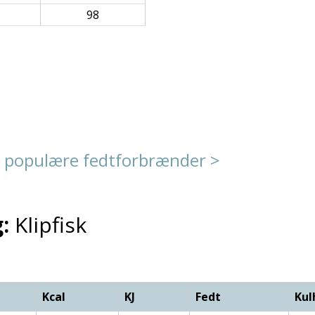
98
 populære fedtforbrænder >
:
Klipfisk
Kcal
KJ
Fedt
Kul