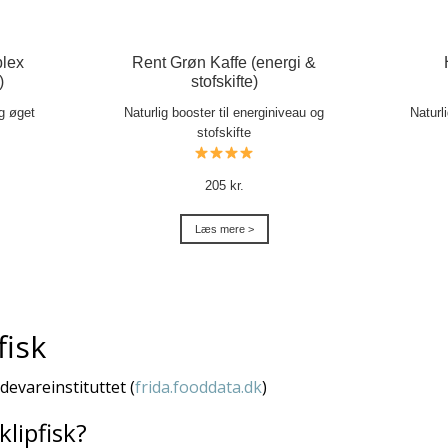
lex
Rent Grøn Kaffe (energi &
)
stofskifte)
og øget
Naturlig booster til energiniveau og
Naturl
stofskifte
205 kr.
Læs mere >
fisk
ødevareinstituttet (
frida.fooddata.dk
)
klipfisk?