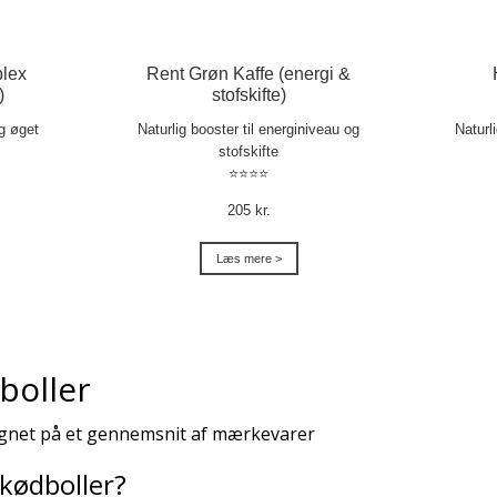
lex
Rent Grøn Kaffe (energi &
)
stofskifte)
og øget
Naturlig booster til energiniveau og
Naturl
stofskifte
⭐⭐⭐⭐
205 kr.
Læs mere >
boller
beregnet på et gennemsnit af mærkevarer
 kødboller?