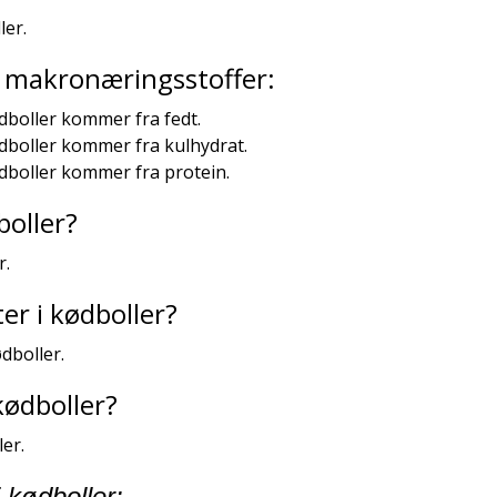
ler.
ra makronæringsstoffer:
ødboller kommer fra fedt.
ødboller kommer fra kulhydrat.
ødboller kommer fra protein.
boller?
r.
r i kødboller?
dboller.
kødboller?
er.
i kødboller: