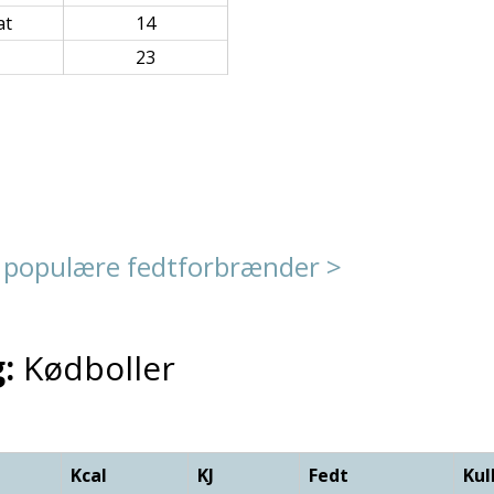
at
14
23
 populære fedtforbrænder >
:
Kødboller
Kcal
KJ
Fedt
Kul