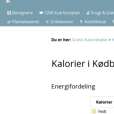
🧮 Beregnere
🍽️ 1200 kcal Kostplan
🍎 Frugt & Grø
🌿 Plantebaseret
🥤 Drikkevarer
💊 Kosttilskud

Du er her:
Gratis Kalorietabel
>
Kalorier i Kødb
Energifordeling
Kalorier f
Fedt