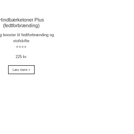
Hindbærketoner Plus
(fedtforbrænding)
ig booster til fedtforbrænding og
stofskifte
⭐⭐⭐⭐
225 kr.
Læs mere >