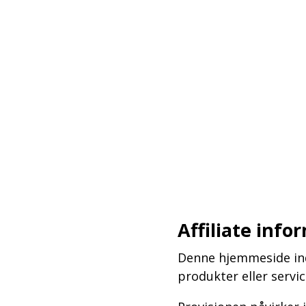
–
–
–
Affiliate info
Denne hjemmeside inde
produkter eller serv