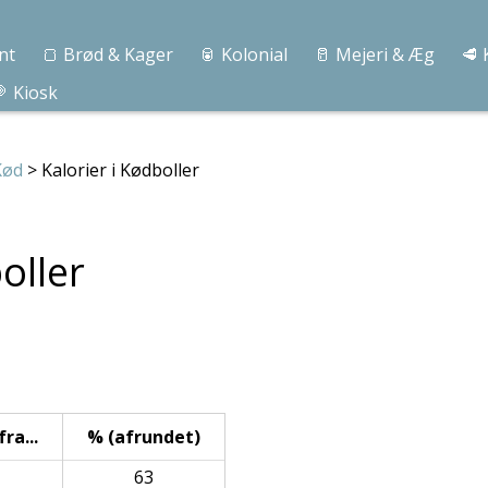
nt
🍞 Brød & Kager
🥫 Kolonial
🥛 Mejeri & Æg
🥩 
 Kiosk
Kød
> Kalorier i Kødboller
oller
ra...
% (afrundet)
63