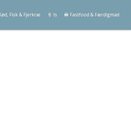
Kød, Fisk & Fjerkræ
🍦 Is
🍔 Fastfood & Færdigmad