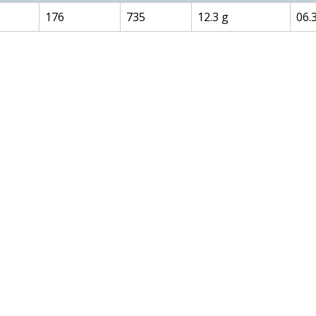
176
735
12.3 g
06.