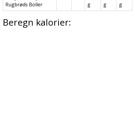
Rugbrøds Boller
g
g
g
Beregn kalorier: