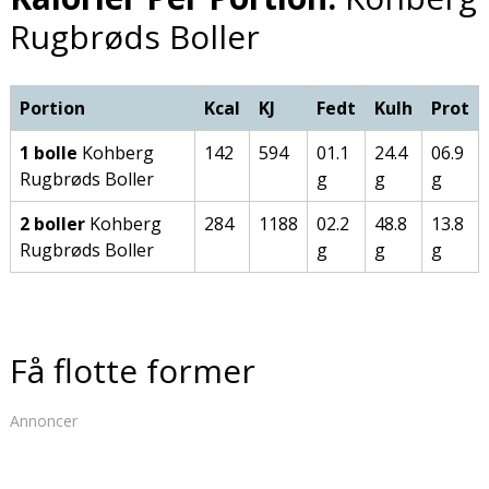
Rugbrøds Boller
Portion
Kcal
KJ
Fedt
Kulh
Prot
1 bolle
Kohberg
142
594
01.1
24.4
06.9
Rugbrøds Boller
g
g
g
2 boller
Kohberg
284
1188
02.2
48.8
13.8
Rugbrøds Boller
g
g
g
Få flotte former
Annoncer