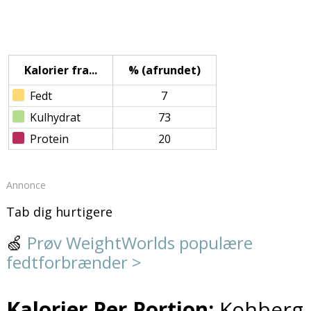
Kalorier fra...
% (afrundet)
Fedt
7
Kulhydrat
73
Protein
20
Annonce
Tab dig hurtigere
🍏
Prøv WeightWorlds populære
fedtforbrænder >
Kalorier Per Portion:
Kohberg