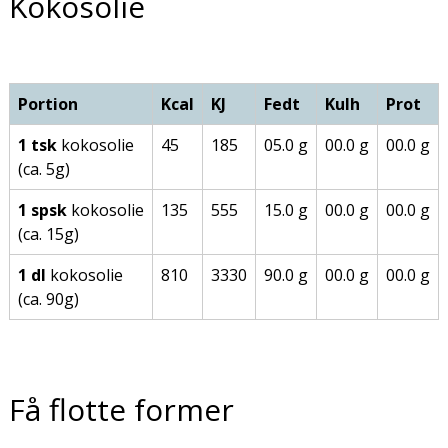
Kokosolie
Portion
Kcal
KJ
Fedt
Kulh
Prot
1 tsk
kokosolie
45
185
05.0 g
00.0 g
00.0 g
(ca. 5g)
1 spsk
kokosolie
135
555
15.0 g
00.0 g
00.0 g
(ca. 15g)
1 dl
kokosolie
810
3330
90.0 g
00.0 g
00.0 g
(ca. 90g)
Få flotte former