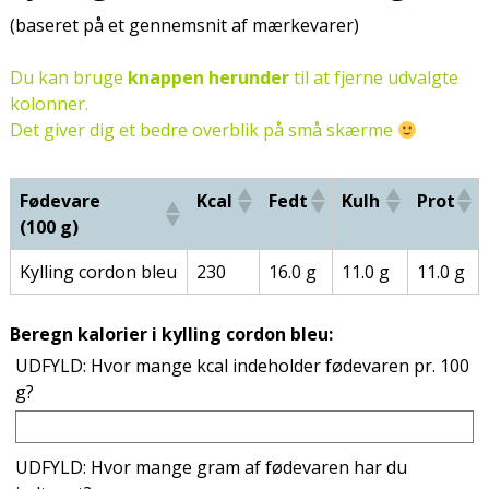
(baseret på et gennemsnit af mærkevarer)
Du kan bruge
knappen herunder
til at fjerne udvalgte
kolonner.
Det giver dig et bedre overblik på små skærme
Fødevare
Kcal
Fedt
Kulh
Prot
(100 g)
Kylling cordon bleu
230
16.0 g
11.0 g
11.0 g
Beregn kalorier i kylling cordon bleu:
UDFYLD: Hvor mange kcal indeholder fødevaren pr. 100
g?
UDFYLD: Hvor mange gram af fødevaren har du