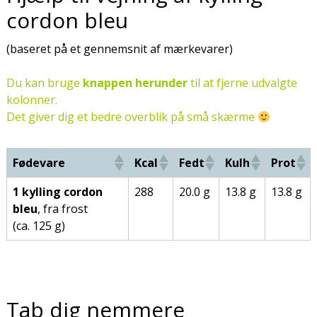
cordon bleu
(baseret på et gennemsnit af mærkevarer)
Du kan bruge
knappen herunder
til at fjerne udvalgte
kolonner.
Det giver dig et bedre overblik på små skærme
Fødevare
Kcal
Fedt
Kulh
Prot
1 kylling cordon
288
20.0 g
13.8 g
13.8 g
bleu
, fra frost
(ca. 125 g)
Tab dig nemmere