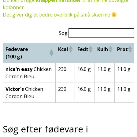
Du kan bruge
knappen herunder
til at fjerne udvalgte
kolonner.
Det giver dig et bedre overblik på små skærme
Søg:
Fødevare
Kcal
Fedt
Kulh
Prot
(100 g)
nice'n easy
Chicken
230
16.0 g
11.0 g
11.0 g
Cordon Bleu
Victor's
Chicken
230
16.0 g
11.0 g
11.0 g
Cordon Bleu
Søg efter fødevare i