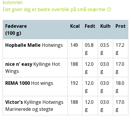
kolonner.
Det giver dig et bedre overblik på små skærme 🙂
Fødevare
Kcal
Fedt
Kulh
Prot
(100 g)
Hopballe Mølle
Hotwings
149
05.8
03.5
17.2
g
g
g
nice n' easy
Kyllinge Hot
188
12.0
03.0
17.0
Wings
g
g
g
REMA 1000
Hot wings
192
12.0
03.0
18.0
g
g
g
Victor's
Kyllinge Hotwings
188
12.0
03.0
17.0
Marinerede og stegte
g
g
g