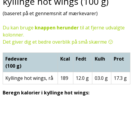
kyllinge hot wings (100 g)
(baseret på et gennemsnit af mærkevarer)
Du kan bruge
knappen herunder
til at fjerne udvalgte
kolonner.
Det giver dig et bedre overblik på små skærme 🙂
Fødevare
Kcal
Fedt
Kulh
Prot
(100 g)
Kyllinge hot wings, rå
189
12.0 g
03.0 g
17.3 g
Beregn kalorier i kyllinge hot wings: