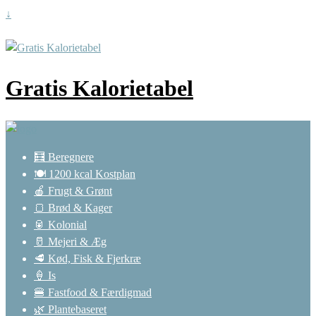
↓
Gratis Kalorietabel
🧮 Beregnere
🍽️ 1200 kcal Kostplan
🍎 Frugt & Grønt
🍞 Brød & Kager
🥫 Kolonial
🥛 Mejeri & Æg
🥩 Kød, Fisk & Fjerkræ
🍦 Is
🍔 Fastfood & Færdigmad
🌿 Plantebaseret