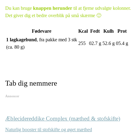
Du kan bruge
knappen herunder
til at fjerne udvalgte kolonner.
Det giver dig et bedre overblik på små skærme 🙂
Fødevare
Kcal
Fedt
Kulh
Prot
1 lagkagebund
, fra pakke med 3 stk
255
02.7 g
52.6 g
05.4 g
(ca. 80 g)
Tab dig nemmere
Annoncer
Æblecidereddike Complex (mæthed & stofskifte)
Naturlig booster til stofskifte og øget mæthed