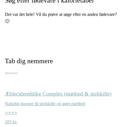
Søg efter fødevare i kalorietabel
Det var det hele! Vil du prøve at søge efter en anden fødevare?
🙂
Tab dig nemmere
Annoncer
Æblecidereddike Complex (mæthed & stofskifte)
Naturlig booster til stofskifte og øget mæthed
⭐⭐⭐⭐
205 kr.