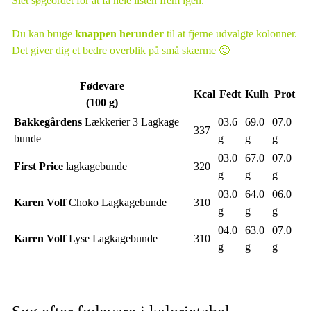
Slet søgeordet for at få hele listen frem igen.
Du kan bruge
knappen herunder
til at fjerne udvalgte kolonner.
Det giver dig et bedre overblik på små skærme 🙂
Fødevare
Kcal
Fedt
Kulh
Prot
(100 g)
Bakkegårdens
Lækkerier 3 Lagkage
03.6
69.0
07.0
337
bunde
g
g
g
03.0
67.0
07.0
First Price
lagkagebunde
320
g
g
g
03.0
64.0
06.0
Karen Volf
Choko Lagkagebunde
310
g
g
g
04.0
63.0
07.0
Karen Volf
Lyse Lagkagebunde
310
g
g
g