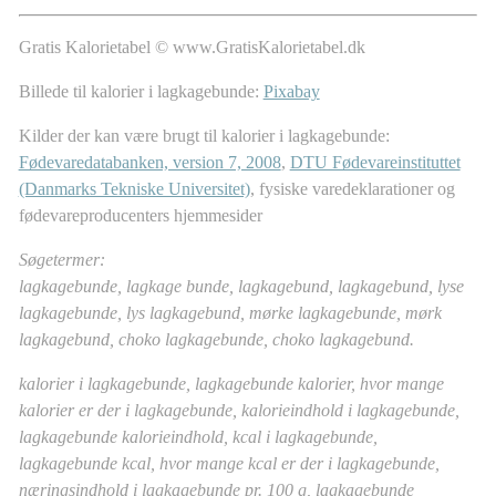
Gratis Kalorietabel © www.GratisKalorietabel.dk
Billede til kalorier i lagkagebunde:
Pixabay
Kilder der kan være brugt til kalorier i lagkagebunde:
Fødevaredatabanken, version 7, 2008
,
DTU Fødevareinstituttet
(Danmarks Tekniske Universitet)
, fysiske varedeklarationer og
fødevareproducenters hjemmesider
Søgetermer:
lagkagebunde, lagkage bunde, lagkagebund, lagkagebund, lyse
lagkagebunde, lys lagkagebund, mørke lagkagebunde, mørk
lagkagebund, choko lagkagebunde, choko lagkagebund.
kalorier i lagkagebunde, lagkagebunde kalorier, hvor mange
kalorier er der i lagkagebunde, kalorieindhold i lagkagebunde,
lagkagebunde kalorieindhold, kcal i lagkagebunde,
lagkagebunde kcal, hvor mange kcal er der i lagkagebunde,
næringsindhold i lagkagebunde pr. 100 g, lagkagebunde