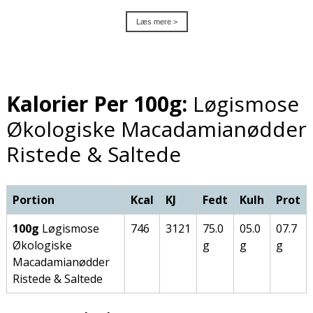
Læs mere >
Kalorier Per 100g:
Løgismose
Økologiske Macadamianødder
Ristede & Saltede
Portion
Kcal
KJ
Fedt
Kulh
Prot
100g
Løgismose
746
3121
75.0
05.0
07.7
Økologiske
g
g
g
Macadamianødder
Ristede & Saltede