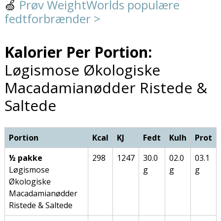
🍏
Prøv WeightWorlds populære
fedtforbrænder >
Kalorier Per Portion:
Løgismose Økologiske
Macadamianødder Ristede &
Saltede
Portion
Kcal
KJ
Fedt
Kulh
Prot
½ pakke
298
1247
30.0
02.0
03.1
Løgismose
g
g
g
Økologiske
Macadamianødder
Ristede & Saltede