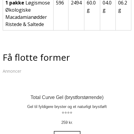
1 pakke
Løgismose
596
2494
60.0
04.0
06.2
Økologiske
g
g
g
Macadamianødder
Ristede & Saltede
Få flotte former
Annoncer
Total Curve Gel (brystforstørrende)
Gel til fyldigere bryster og et naturligt brystløft
⭐⭐⭐⭐
259 kr.