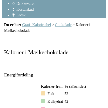
🥤 Drikkevarer
💊 Kosttilskud
🍭 Kiosk
Du er her:
Gratis Kalorietabel
>
Chokolade
> Kalorier i
Mælkechokolade
Kalorier i Mælkechokolade
Energifordeling
Kalorier fra...
% (afrundet)
Fedt
52
Kulhydrat
42