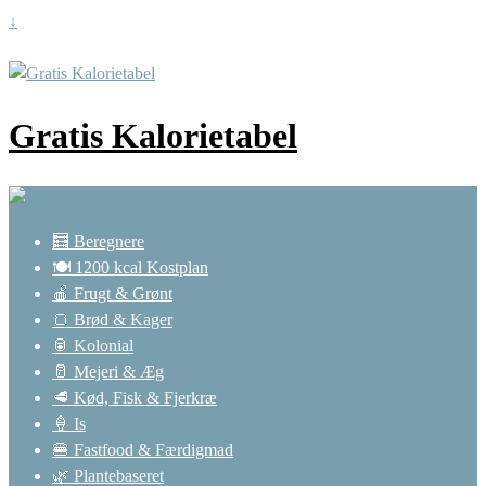
↓
Gratis Kalorietabel
🧮 Beregnere
🍽️ 1200 kcal Kostplan
🍎 Frugt & Grønt
🍞 Brød & Kager
🥫 Kolonial
🥛 Mejeri & Æg
🥩 Kød, Fisk & Fjerkræ
🍦 Is
🍔 Fastfood & Færdigmad
🌿 Plantebaseret