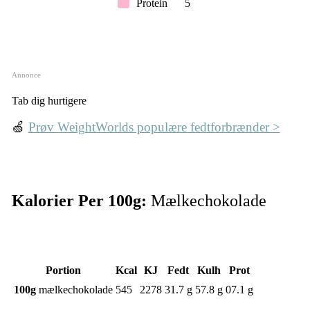
Protein
5
Annonce
Tab dig hurtigere
🍏
Prøv WeightWorlds populære fedtforbrænder >
Kalorier Per 100g:
Mælkechokolade
Portion
Kcal
KJ
Fedt
Kulh
Prot
100g
mælkechokolade
545
2278
31.7 g
57.8 g
07.1 g