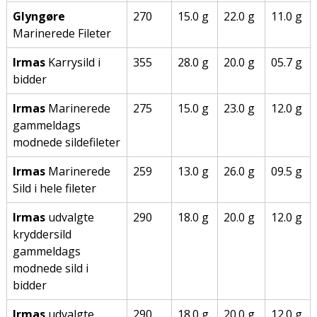
Glyngøre
270
15.0 g
22.0 g
11.0 g
Marinerede Fileter
Irmas
Karrysild i
355
28.0 g
20.0 g
05.7 g
bidder
Irmas
Marinerede
275
15.0 g
23.0 g
12.0 g
gammeldags
modnede sildefileter
Irmas
Marinerede
259
13.0 g
26.0 g
09.5 g
Sild i hele fileter
Irmas
udvalgte
290
18.0 g
20.0 g
12.0 g
kryddersild
gammeldags
modnede sild i
bidder
Irmas
udvalgte
290
18.0 g
20.0 g
12.0 g