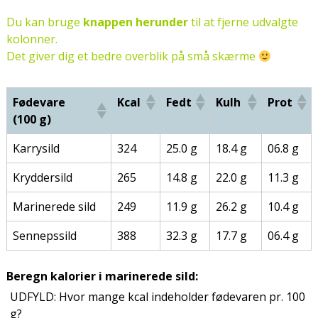
Du kan bruge
knappen herunder
til at fjerne udvalgte
kolonner.
Det giver dig et bedre overblik på små skærme
Fødevare
Kcal
Fedt
Kulh
Prot
(100 g)
Karrysild
324
25.0 g
18.4 g
06.8 g
Kryddersild
265
14.8 g
22.0 g
11.3 g
Marinerede sild
249
11.9 g
26.2 g
10.4 g
Sennepssild
388
32.3 g
17.7 g
06.4 g
Beregn kalorier i marinerede sild:
UDFYLD: Hvor mange kcal indeholder fødevaren pr. 100
g?