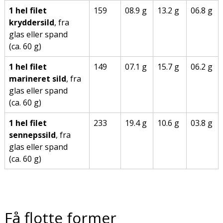
1 hel filet
159
08.9 g
13.2 g
06.8 g
kryddersild
, fra
glas eller spand
(ca. 60 g)
1 hel filet
149
07.1 g
15.7 g
06.2 g
marineret sild
, fra
glas eller spand
(ca. 60 g)
1 hel filet
233
19.4 g
10.6 g
03.8 g
sennepssild
, fra
glas eller spand
(ca. 60 g)
Få flotte former