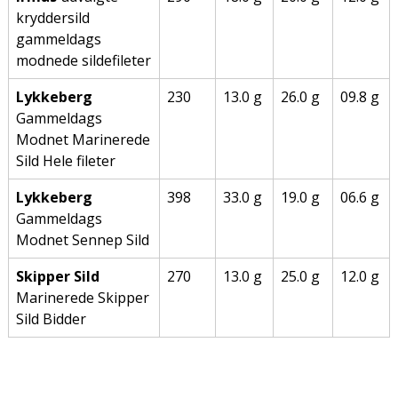
kryddersild
gammeldags
modnede sildefileter
Lykkeberg
230
13.0 g
26.0 g
09.8 g
Gammeldags
Modnet Marinerede
Sild Hele fileter
Lykkeberg
398
33.0 g
19.0 g
06.6 g
Gammeldags
Modnet Sennep Sild
Skipper Sild
270
13.0 g
25.0 g
12.0 g
Marinerede Skipper
Sild Bidder