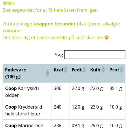
listen.
Slet søgeordet for at få hele listen frem igen.
Du kan bruge
knappen herunder
til at fjerne udvalgte
kolonner.
Det giver dig et bedre overblik på små skærme
Søg:
Fødevare
Kcal
Fedt
Kulh
Prot
(100 g)
Coop
Karrysild i
306
22.0 g
22.0 g
05.1 g
bidder
Coop
Kryddersild
240
12.0 g
23.0 g
10.0 g
hele store fileter
Coop
Marinerede
238
09.1 g
29.0 g
10.0 g