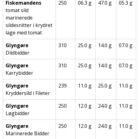
Fiskemandens
250
06.3 g
47.0 g
05.3 g
tomat sild
marinerede
sildesnitter i krydret
lage med tomat
Glyngøre
310
25.0 g
14.0 g
07.0 g
Dildbidder
Glyngøre
310
25.0 g
14.0 g
07.0 g
Karrybidder
Glyngøre
239
11.0 g
25.0 g
11.0 g
Kryddersild i Fileter
Glyngøre
250
12.0 g
24.0 g
11.0 g
Løgbidder
Glyngøre
250
12.0 g
24.0 g
11.0 g
Marinerede Bidder