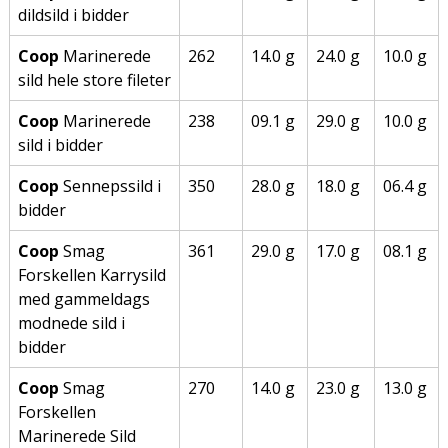
dildsild i bidder
Coop
Marinerede
262
14.0 g
24.0 g
10.0 g
sild hele store fileter
Coop
Marinerede
238
09.1 g
29.0 g
10.0 g
sild i bidder
Coop
Sennepssild i
350
28.0 g
18.0 g
06.4 g
bidder
Coop
Smag
361
29.0 g
17.0 g
08.1 g
Forskellen Karrysild
med gammeldags
modnede sild i
bidder
Coop
Smag
270
14.0 g
23.0 g
13.0 g
Forskellen
Marinerede Sild