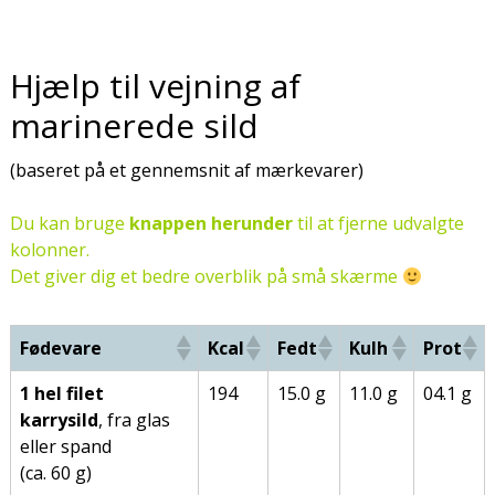
Hjælp til vejning af
marinerede sild
(baseret på et gennemsnit af mærkevarer)
Du kan bruge
knappen herunder
til at fjerne udvalgte
kolonner.
Det giver dig et bedre overblik på små skærme
Fødevare
Kcal
Fedt
Kulh
Prot
1 hel filet
194
15.0 g
11.0 g
04.1 g
karrysild
, fra glas
eller spand
(ca. 60 g)