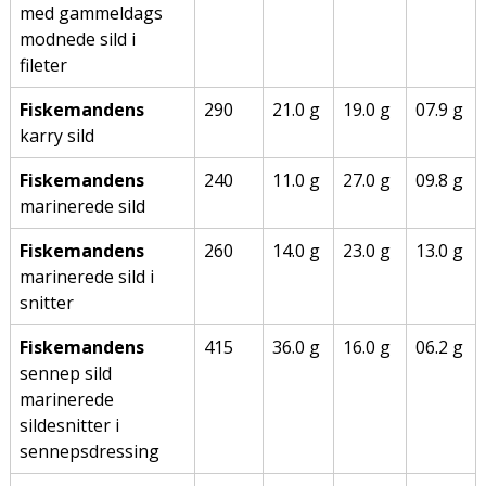
med gammeldags
modnede sild i
fileter
Fiskemandens
290
21.0 g
19.0 g
07.9 g
karry sild
Fiskemandens
240
11.0 g
27.0 g
09.8 g
marinerede sild
Fiskemandens
260
14.0 g
23.0 g
13.0 g
marinerede sild i
snitter
Fiskemandens
415
36.0 g
16.0 g
06.2 g
sennep sild
marinerede
sildesnitter i
sennepsdressing