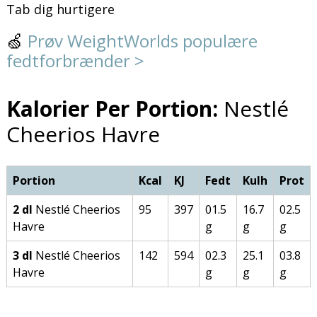
Tab dig hurtigere
🍏
Prøv WeightWorlds populære
fedtforbrænder >
Kalorier Per Portion:
Nestlé
Cheerios Havre
Portion
Kcal
KJ
Fedt
Kulh
Prot
2 dl
Nestlé Cheerios
95
397
01.5
16.7
02.5
Havre
g
g
g
3 dl
Nestlé Cheerios
142
594
02.3
25.1
03.8
Havre
g
g
g