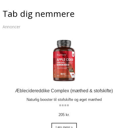
Tab dig nemmere
Annoncer
Æblecidereddike Complex (mæthed & stofskifte)
Naturlig booster til stofskifte og øget mæthed
⭐⭐⭐⭐
205 kr.
Læs mere >