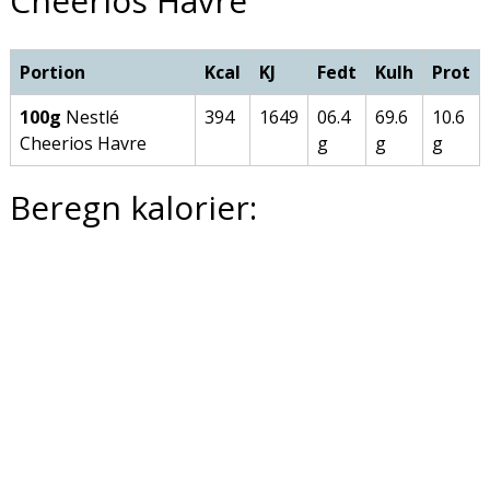
Cheerios Havre
Portion
Kcal
KJ
Fedt
Kulh
Prot
100g
Nestlé
394
1649
06.4
69.6
10.6
Cheerios Havre
g
g
g
Beregn kalorier: