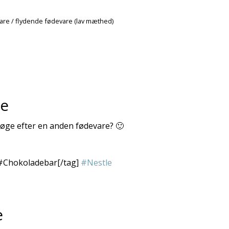
vare / flydende fødevare (lav mæthed)
re
 søge efter en anden fødevare? 🙂
#Chokoladebar[/tag]
#Nestle
e