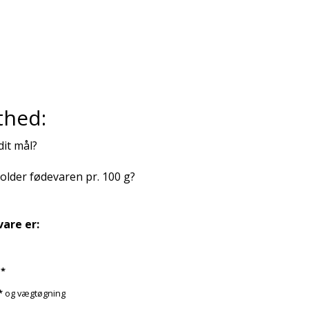
thed:
dit mål?
lder fødevaren pr. 100 g?
are er:
b
*
*
og vægtøgning