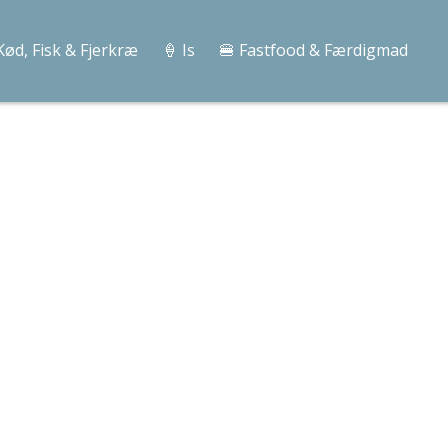
Kød, Fisk & Fjerkræ
🍦 Is
🍔 Fastfood & Færdigmad