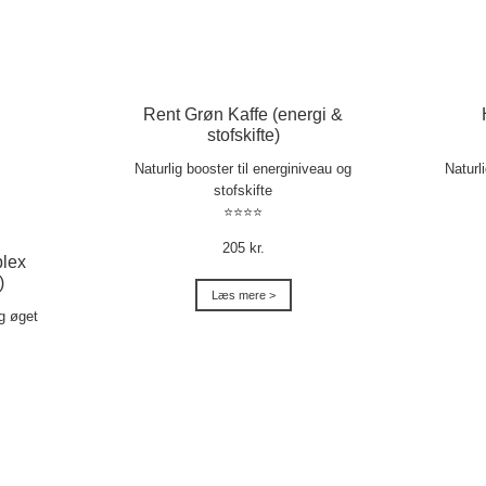
Rent Grøn Kaffe (energi &
stofskifte)
Naturlig booster til energiniveau og
Naturl
stofskifte
⭐⭐⭐⭐
205 kr.
lex
)
Læs mere >
og øget