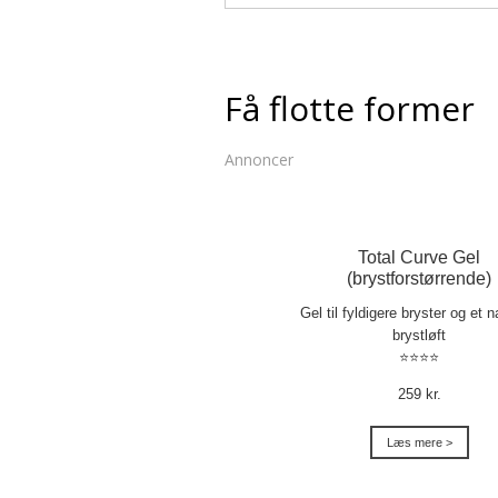
Få flotte former
Annoncer
Total Curve Gel
(brystforstørrende)
Gel til fyldigere bryster og et na
brystløft
⭐⭐⭐⭐
259 kr.
Læs mere >