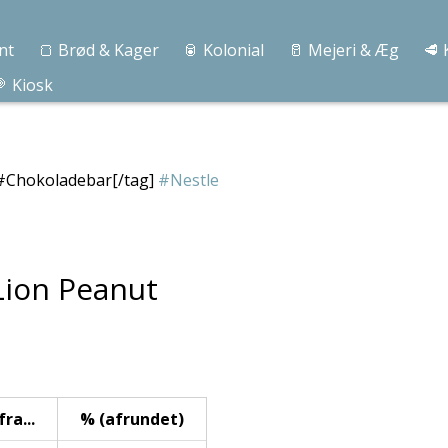
nt
🍞 Brød & Kager
🥫 Kolonial
🥛 Mejeri & Æg
🥩 
 Kiosk
#Chokoladebar[/tag]
#Nestle
 Lion Peanut
ra...
% (afrundet)