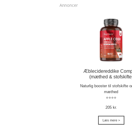
Annoncer
Æblecidereddike Comp
(mæthed & stofskifte
Naturlig booster til stofskifte 
mæthed
⭐⭐⭐⭐
205 kr.
Læs mere >