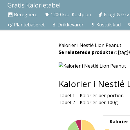
🧮 Beregnere
🍽️ 1200 kcal Kostplan
🍎 Frugt & Grø
🌿 Plantebaseret
🥤 Drikkevarer
💊 Kosttilskud

Kalorier i Nestlé Lion Peanut
Se relaterede produkter:
[tag]
Kalorier i Nestlé
Tabel 1 = Kalorier per portion
Tabel 2 = Kalorier per 100g
Kalorier f