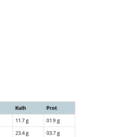
Kulh
Prot
11.7 g
01.9 g
23.4 g
03.7 g