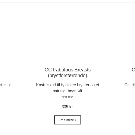
CC Fabulous Breasts
C
(brystforstørrende)
turligt
Kosttilskud til fyldigere bryster og et
Gel ti
naturligt brystløft
⭐⭐⭐⭐
335 kr.
Læs mere >