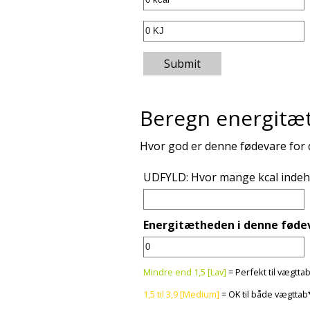
Submit
Beregn energitæ
Hvor god er denne fødevare for 
UDFYLD: Hvor mange kcal indeho
Energitætheden i denne fødev
Mindre end 1,5 [Lav]
= Perfekt til vægtta
1,5 til 3,9 [Medium]
= OK til både vægttab