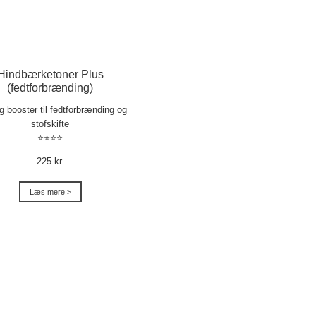
Hindbærketoner Plus
(fedtforbrænding)
ig booster til fedtforbrænding og
stofskifte
⭐⭐⭐⭐
225 kr.
Læs mere >