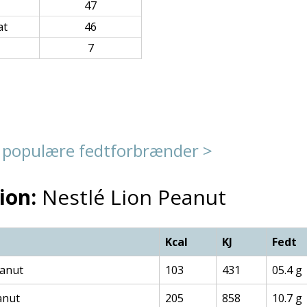
47
at
46
7
 populære fedtforbrænder >
ion:
Nestlé Lion Peanut
Kcal
KJ
Fedt
eanut
103
431
05.4 g
anut
205
858
10.7 g