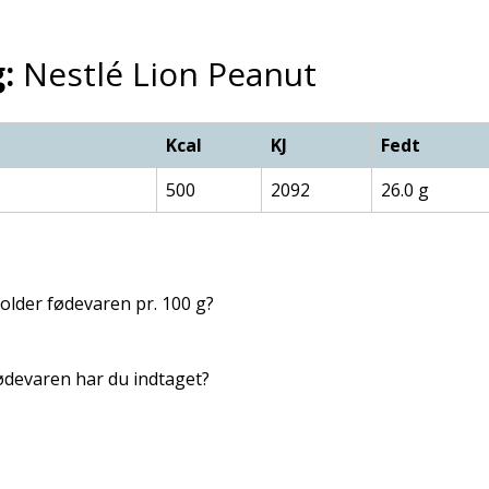
:
Nestlé Lion Peanut
Kcal
KJ
Fedt
500
2092
26.0 g
lder fødevaren pr. 100 g?
devaren har du indtaget?