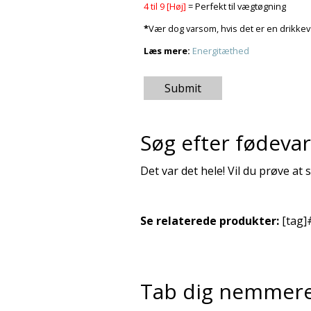
4 til 9 [Høj]
= Perfekt til vægtøgning
*
Vær dog varsom, hvis det er en drikke
Læs mere:
Energitæthed
Submit
Søg efter fødeva
Det var det hele! Vil du prøve at
Se relaterede produkter:
[tag]
Tab dig nemmer