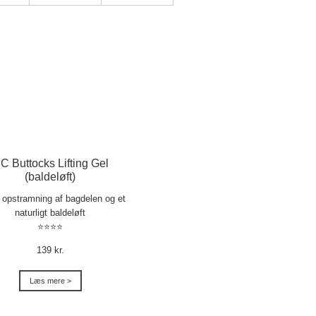
C Buttocks Lifting Gel
(baldeløft)
l opstramning af bagdelen og et
naturligt baldeløft
⭐⭐⭐⭐
139 kr.
Læs mere >