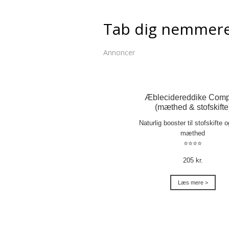
Tab dig nemmer
Annoncer
Æblecidereddike Comp
(mæthed & stofskifte
Naturlig booster til stofskifte 
mæthed
⭐⭐⭐⭐
205 kr.
Læs mere >