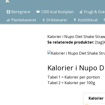
🧮 Beregnere
🍽️ 1200 kcal Kostplan
🍎 Frugt & Grø
🌿 Plantebaseret
🥤 Drikkevarer
💊 Kosttilskud

Kalorier i Nupo Diet Shake Stra
Se relaterede produkter:
[tag]
Kalorier i Nupo 
Tabel 1 = Kalorier per portion
Tabel 2 = Kalorier per 100g
Kalorier f