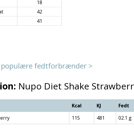
18
at
42
41
 populære fedtforbrænder >
ion:
Nupo Diet Shake Strawberr
Kcal
KJ
Fedt
erry
115
481
02.1 g