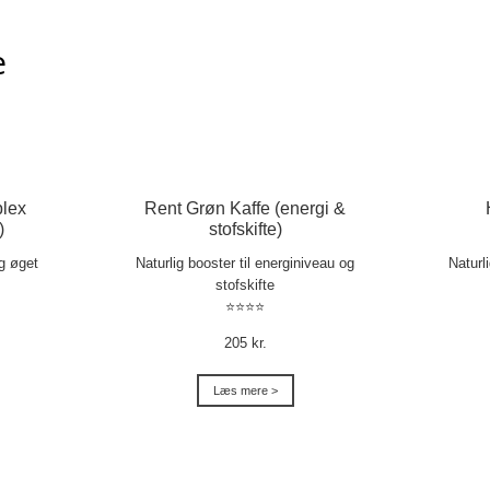
e
lex
Rent Grøn Kaffe (energi &
)
stofskifte)
og øget
Naturlig booster til energiniveau og
Naturl
stofskifte
⭐⭐⭐⭐
205 kr.
Læs mere >