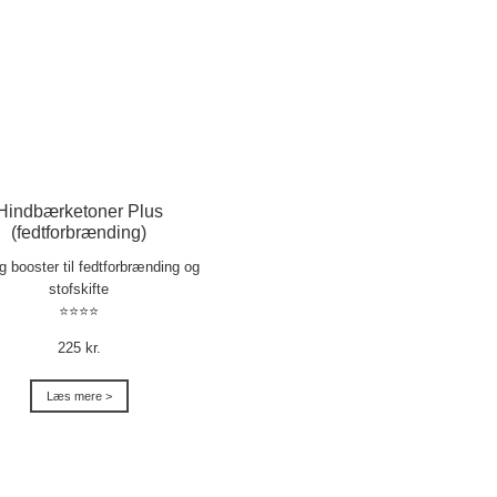
Hindbærketoner Plus
(fedtforbrænding)
ig booster til fedtforbrænding og
stofskifte
⭐⭐⭐⭐
225 kr.
Læs mere >