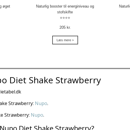
og øget
Naturlig booster til energiniveau og
Naturl
stofskifte
⭐⭐⭐⭐
205 kr.
Læs mere >
po Diet Shake Strawberry
ietabel.dk
Shake Strawberry:
Nupo
.
ake Strawberry:
Nupo
.
 Nupo Diet Shake Strawberry?