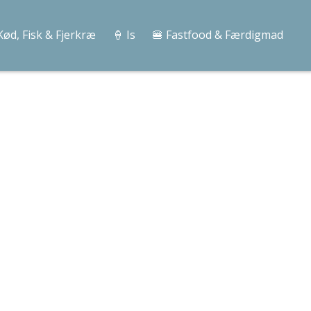
Kød, Fisk & Fjerkræ
🍦 Is
🍔 Fastfood & Færdigmad