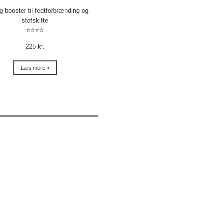
ig booster til fedtforbrænding og
stofskifte
⭐⭐⭐⭐
225 kr.
Læs mere >