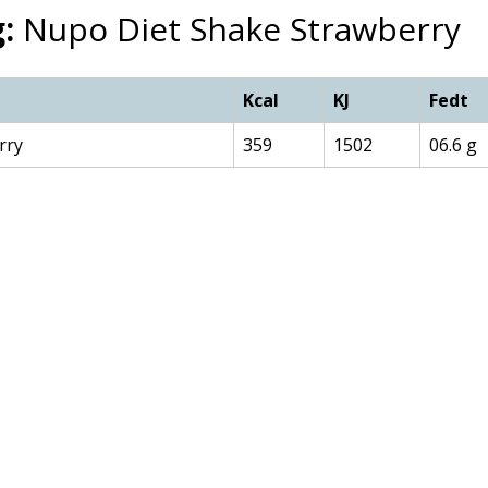
:
Nupo Diet Shake Strawberry
Kcal
KJ
Fedt
rry
359
1502
06.6 g