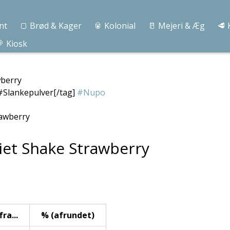
nt
🍞 Brød & Kager
🥫 Kolonial
🥛 Mejeri & Æg
🥩 
 Kiosk
wberry
#Slankepulver[/tag]
#Nupo
Diet Shake Strawberry
ra...
% (afrundet)