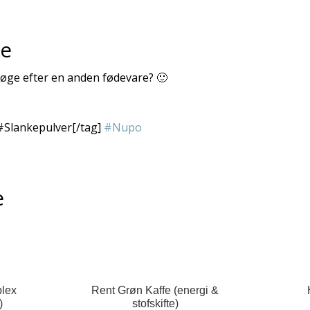
re
 søge efter en anden fødevare? 🙂
#Slankepulver[/tag]
#Nupo
e
lex
Rent Grøn Kaffe (energi &
)
stofskifte)