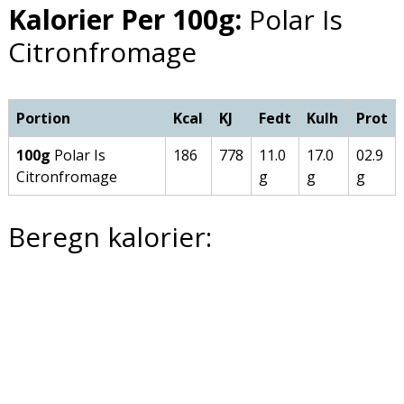
Kalorier Per 100g:
Polar Is
Citronfromage
Portion
Kcal
KJ
Fedt
Kulh
Prot
100g
Polar Is
186
778
11.0
17.0
02.9
Citronfromage
g
g
g
Beregn kalorier: