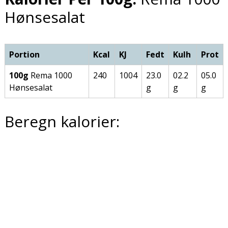
Hønsesalat
Portion
Kcal
KJ
Fedt
Kulh
Prot
100g
Rema 1000
240
1004
23.0
02.2
05.0
Hønsesalat
g
g
g
Beregn kalorier: