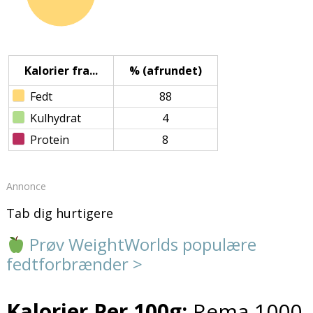
Kalorier fra...
% (afrundet)
Fedt
88
Kulhydrat
4
Protein
8
Annonce
Tab dig hurtigere
Prøv WeightWorlds populære
fedtforbrænder >
Kalorier Per 100g:
Rema 1000